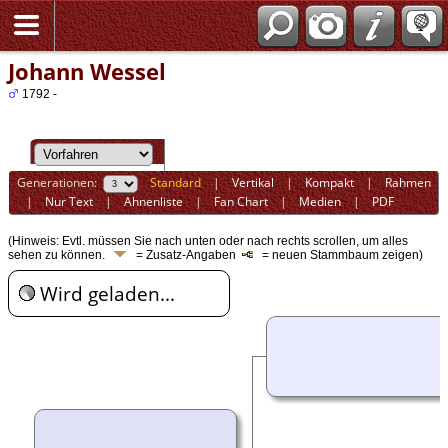
Johann Wessel
1792 -
Generationen:
Standard
|
Vertikal
|
Kompakt
|
Rahmen
|
Nur Text
|
Ahnenliste
|
Fan Chart
|
Medien
|
PDF
(Hinweis: Evtl. müssen Sie nach unten oder nach rechts scrollen, um alles
sehen zu können.
= Zusatz-Angaben
= neuen Stammbaum zeigen)
Wird geladen...