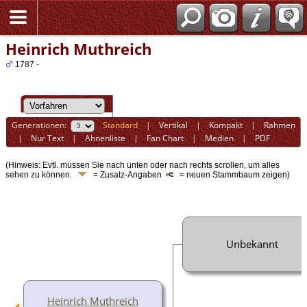
Heinrich Muthreich
1787 -
Generationen:
Standard
|
Vertikal
|
Kompakt
|
Rahmen
|
Nur Text
|
Ahnenliste
|
Fan Chart
|
Medien
|
PDF
(Hinweis: Evtl. müssen Sie nach unten oder nach rechts scrollen, um alles
sehen zu können.
= Zusatz-Angaben
= neuen Stammbaum zeigen)
Unbekannt
Heinrich Muthreich