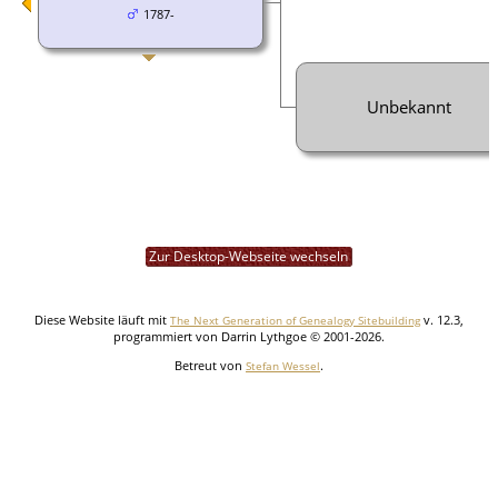
1787-
Unbekannt
Zur Desktop-Webseite wechseln
Diese Website läuft mit
v. 12.3,
The Next Generation of Genealogy Sitebuilding
programmiert von Darrin Lythgoe © 2001-2026.
Betreut von
.
Stefan Wessel