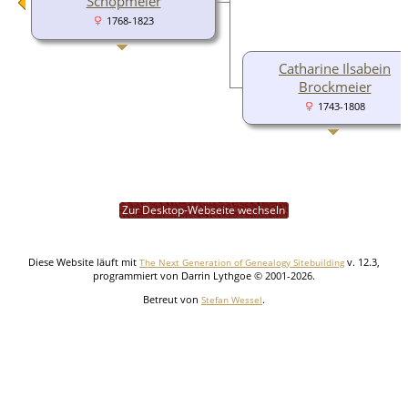
Schopmeier
1768-1823
Catharine Ilsabein
Brockmeier
1743-1808
Zur Desktop-Webseite wechseln
Diese Website läuft mit
v. 12.3,
The Next Generation of Genealogy Sitebuilding
programmiert von Darrin Lythgoe © 2001-2026.
Betreut von
.
Stefan Wessel