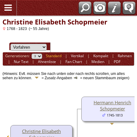
Christine Elisabeth Schopmeier
1768 - 1823 (~ 55 Jahre)
Generationen:
Standard
|
Vertikal
|
Kompakt
|
Rahmen
|
Nur Text
|
Ahnenliste
|
Fan Chart
|
Medien
|
PDF
(Hinweis: Evtl. müssen Sie nach unten oder nach rechts scrollen, um alles
sehen zu können.
= Zusatz-Angaben
= neuen Stammbaum zeigen)
Hermann Henrich
Schopmeier
1745-1813
Christine Elisabeth