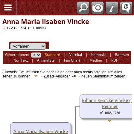
Anna Maria Ilsaben Vincke
1723 - 1724 (~ 1 Jahre)
Generationen:
Standard
|
Vertikal
|
Kompakt
|
Rahmen
|
Nur Text
|
Ahnenliste
|
Fan Chart
|
Medien
|
PDF
(Hinweis: Evtl. müssen Sie nach unten oder nach rechts scrollen, um alles
sehen zu können.
= Zusatz-Angaben
= neuen Stammbaum zeigen)
Johann Reincke Vincke ge
Reimler
1688-1756
Anna Maria Ilsaben Vincke