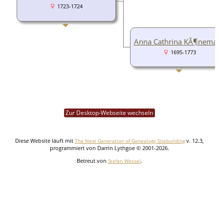
1723-1724
Anna Cathrina KÃ¶nema
1695-1773
Zur Desktop-Webseite wechseln
Diese Website läuft mit
v. 12.3,
The Next Generation of Genealogy Sitebuilding
programmiert von Darrin Lythgoe © 2001-2026.
Betreut von
.
Stefan Wessel