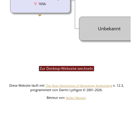
1656-
Unbekannt
Zur Desktop-Webseite wechseln
Diese Website läuft mit
v. 12.3,
The Next Generation of Genealogy Sitebuilding
programmiert von Darrin Lythgoe © 2001-2026.
Betreut von
.
Stefan Wessel