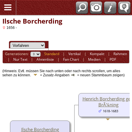
Ilsche Borcherding
1656 -
Generationen:
Standard
|
Vertikal
|
Kompakt
|
Rahmen
|
Nur Text
|
Ahnenliste
|
Fan Chart
|
Medien
|
PDF
(Hinweis: Evtl. müssen Sie nach unten oder nach rechts scrollen, um alles
sehen zu können.
= Zusatz-Angaben
= neuen Stammbaum zeigen)
Henrich Borcherding ge
BrÃ¼ning
1618-1683
Ilsche Borcherding