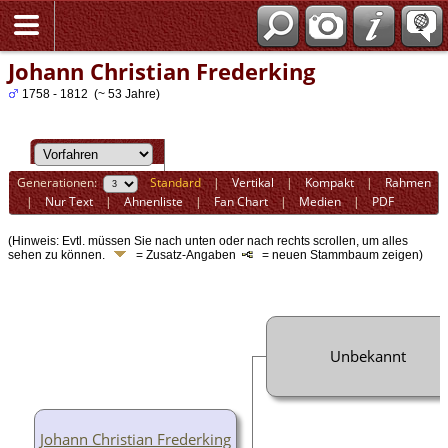
Johann Christian Frederking
1758 - 1812 (~ 53 Jahre)
Generationen:
Standard
|
Vertikal
|
Kompakt
|
Rahmen
|
Nur Text
|
Ahnenliste
|
Fan Chart
|
Medien
|
PDF
(Hinweis: Evtl. müssen Sie nach unten oder nach rechts scrollen, um alles
sehen zu können.
= Zusatz-Angaben
= neuen Stammbaum zeigen)
Unbekannt
Johann Christian Frederking