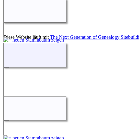
Diese Website läuft mit
The Next Generation of Genealogy Sitebuild
Betreut von
Stefan Wessel
.