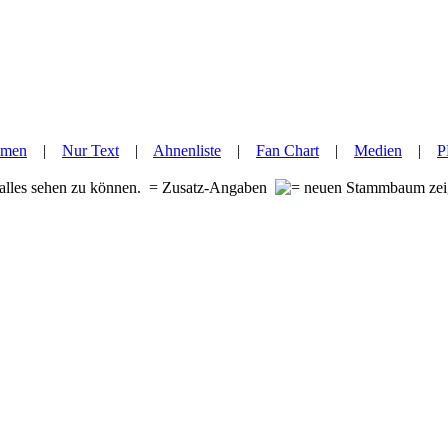
hmen
|
Nur Text
|
Ahnenliste
|
Fan Chart
|
Medien
|
P
 alles sehen zu können.
= Zusatz-Angaben