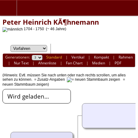
Peter Heinrich KÃ¶hnemann
1704 - 1750 (~ 46 Jahre)
Generationen:
Standard
|
Vertikal
|
Kompakt
|
Rahmen
|
Nur Text
|
Ahnenliste
|
Fan Chart
|
Medien
|
PDF
(Hinweis: Evtl. müssen Sie nach unten oder nach rechts scrollen, um alles
sehen zu können.
= Zusatz-Angaben
=
neuen Stammbaum zeigen)
Wird geladen...