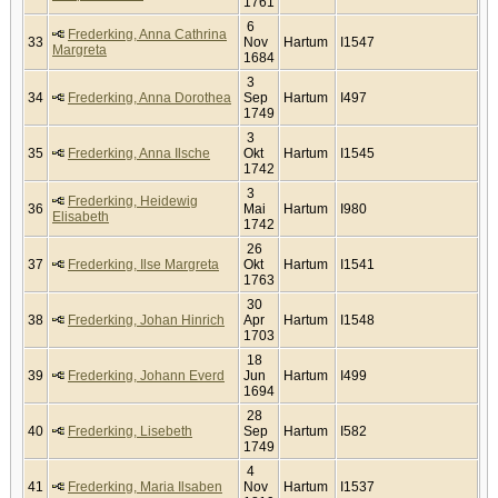
1761
6
Frederking, Anna Cathrina
33
Nov
Hartum
I1547
Margreta
1684
3
34
Frederking, Anna Dorothea
Sep
Hartum
I497
1749
3
35
Frederking, Anna Ilsche
Okt
Hartum
I1545
1742
3
Frederking, Heidewig
36
Mai
Hartum
I980
Elisabeth
1742
26
37
Frederking, Ilse Margreta
Okt
Hartum
I1541
1763
30
38
Frederking, Johan Hinrich
Apr
Hartum
I1548
1703
18
39
Frederking, Johann Everd
Jun
Hartum
I499
1694
28
40
Frederking, Lisebeth
Sep
Hartum
I582
1749
4
41
Frederking, Maria Ilsaben
Nov
Hartum
I1537