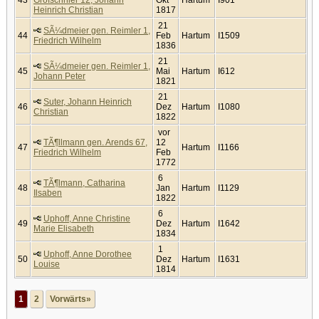
Heinrich Christian
1817
21
SÃ¼dmeier gen. Reimler 1,
44
Feb
Hartum
I1509
Friedrich Wilhelm
1836
21
SÃ¼dmeier gen. Reimler 1,
45
Mai
Hartum
I612
Johann Peter
1821
21
Suter, Johann Heinrich
46
Dez
Hartum
I1080
Christian
1822
vor
TÃ¶llmann gen. Arends 67,
12
47
Hartum
I1166
Friedrich Wilhelm
Feb
1772
6
TÃ¶lmann, Catharina
48
Jan
Hartum
I1129
Ilsaben
1822
6
Uphoff, Anne Christine
49
Dez
Hartum
I1642
Marie Elisabeth
1834
1
Uphoff, Anne Dorothee
50
Dez
Hartum
I1631
Louise
1814
1
2
Vorwärts»