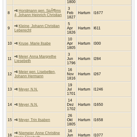
1800
3
Horstmann gen. SpÃ¶lms
8
Feb
Hartum
I1677
4, Johann Heinrich Christian
1827
5
Kleine, Johann Christian
9
Apr
Hartum
I611
Leberecht
1826
10
10
Kruse, Marie Ilsabe
Apr
Hartum
I300
1805
3
Meier, Anna Margrethe
11
Jun
Hartum
I284
Liesebeth
1796
16
Meier gen. Lisebetten,
12
Nov
Hartum
I267
Johann Hermann
1816
19
13
Meyer, N.N.
Jul
Hartum
I1246
1701
14
14
Meyer, N.N.
Dez
Hartum
I1650
1702
26
15
Meyer, Trin Ilsaben
Okt
Hartum
I1658
1805
16
Niemeier, Anne Christine
16
Jun
Hartum
I1077