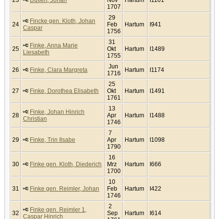
1707
29
Fincke gen. Kloth, Johan
24
Feb
Hartum
I941
Caspar
1756
31
Finke, Anna Marie
25
Okt
Hartum
I1489
Liesabeth
1755
Jun
26
Finke, Clara Margreta
Hartum
I1174
1716
25
27
Finke, Dorothea Elisabeth
Okt
Hartum
I1491
1761
13
Finke, Johan Hinrich
28
Apr
Hartum
I1488
Christian
1746
7
29
Finke, Trin Ilsabe
Apr
Hartum
I1098
1790
16
30
Finke gen. Kloth, Diederich
Mrz
Hartum
I666
1700
10
31
Finke gen. Reimler, Johan
Feb
Hartum
I422
1746
2
Finke gen. Reimler 1,
32
Sep
Hartum
I614
Caspar Hinrich