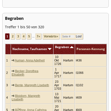
Begraben
Treffer 1 bis 50 von 320
1
2
3
4
5
...
7»
Vorwärts»
Begraben
Nachname, Taufnamen
Personen-Kennung
10
1
Auman, Anna Adelheit
Okt
Hartum
I436
1726
1
Becker, Dorothea
2
Apr
Hartum
I1066
Elisabeth
1717
23
3
Bente, Margreth Lisebeth
Apr
Hartum
I1102
1703
13
Bloidorn, Margreth
4
Mai
Hartum
I409
Lisabeth
1721
20
5
BÃ¶hne, Anna Cathrina
Apr
Hartum
I669