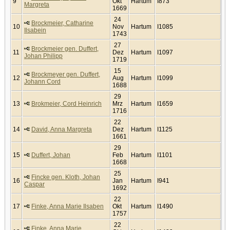
9
Okt
Hartum
I873
Margreta
1669
24
Brockmeier, Catharine
10
Nov
Hartum
I1085
Ilsabein
1743
27
Brockmeier gen. Duffert,
11
Dez
Hartum
I1097
Johan Philipp
1719
15
Brockmeyer gen. Duffert,
12
Aug
Hartum
I1099
Johann Cord
1688
29
13
Brokmeier, Cord Heinrich
Mrz
Hartum
I1659
1716
22
14
David, Anna Margreta
Dez
Hartum
I1125
1661
29
15
Duffert, Johan
Feb
Hartum
I1101
1668
25
Fincke gen. Kloth, Johan
16
Jan
Hartum
I941
Caspar
1692
22
17
Finke, Anna Marie Ilsaben
Okt
Hartum
I1490
1757
22
Finke, Anna Marie