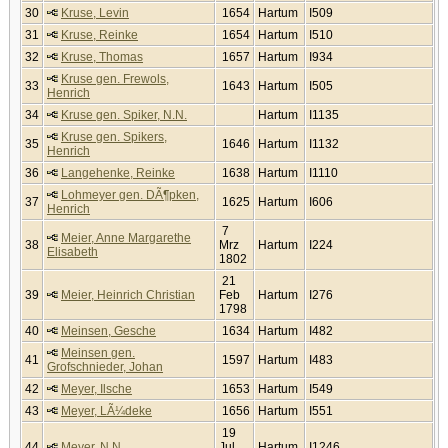
30
Kruse, Levin
1654
Hartum
I509
31
Kruse, Reinke
1654
Hartum
I510
32
Kruse, Thomas
1657
Hartum
I934
Kruse gen. Frewols,
33
1643
Hartum
I505
Henrich
34
Kruse gen. Spiker, N.N.
Hartum
I1135
Kruse gen. Spikers,
35
1646
Hartum
I1132
Henrich
36
Langehenke, Reinke
1638
Hartum
I1110
Lohmeyer gen. DÃ¶pken,
37
1625
Hartum
I606
Henrich
7
Meier, Anne Margarethe
38
Mrz
Hartum
I224
Elisabeth
1802
21
39
Meier, Heinrich Christian
Feb
Hartum
I276
1798
40
Meinsen, Gesche
1634
Hartum
I482
Meinsen gen.
41
1597
Hartum
I483
Grofschnieder, Johan
42
Meyer, Ilsche
1653
Hartum
I549
43
Meyer, LÃ¼deke
1656
Hartum
I551
19
44
Meyer, N.N.
Jul
Hartum
I1246