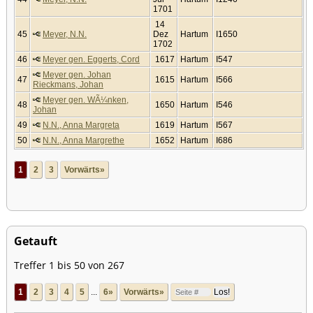
1701
14
45
Meyer, N.N.
Dez
Hartum
I1650
1702
46
Meyer gen. Eggerts, Cord
1617
Hartum
I547
Meyer gen. Johan
47
1615
Hartum
I566
Rieckmans, Johan
Meyer gen. WÃ¼nken,
48
1650
Hartum
I546
Johan
49
N.N., Anna Margreta
1619
Hartum
I567
50
N.N., Anna Margrethe
1652
Hartum
I686
1
2
3
Vorwärts»
Getauft
Treffer 1 bis 50 von 267
1
2
3
4
5
...
6»
Vorwärts»