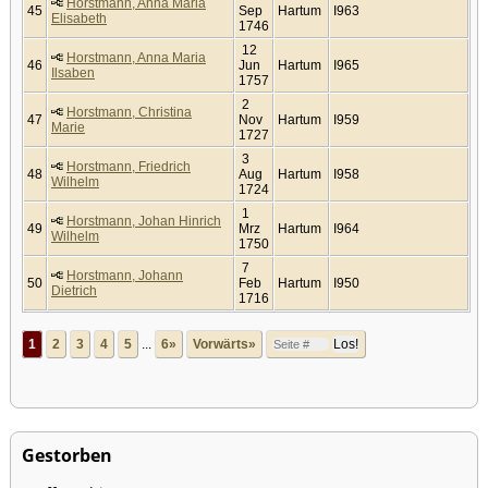
Horstmann, Anna Maria
45
Sep
Hartum
I963
Elisabeth
1746
12
Horstmann, Anna Maria
46
Jun
Hartum
I965
Ilsaben
1757
2
Horstmann, Christina
47
Nov
Hartum
I959
Marie
1727
3
Horstmann, Friedrich
48
Aug
Hartum
I958
Wilhelm
1724
1
Horstmann, Johan Hinrich
49
Mrz
Hartum
I964
Wilhelm
1750
7
Horstmann, Johann
50
Feb
Hartum
I950
Dietrich
1716
1
2
3
4
5
...
6»
Vorwärts»
Gestorben