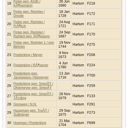
Finke gen. Kloth /
26 Jun
18
Hartum
F218
KÃ¶nemann
1680
Finke gen. Reimler /
18 Jan
19
Hartum
F172
Droste
1728
Finke gen. Reimler /
24 Aug
20
Hartum
F171
FrÃ¶lich
1721
Finke gen. Reimler /
24 Sep
21
Hartum
F170
Rahtert gen. RÃ¶ppens
1687
Finke gen. Reimler 1 / von
19 Nov
22
Hartum
F275
Behren
1744
9 Nov
23
Frederking / Meyer
Hartum
F208
1673
4 Jun
24
Frederking / RÃ¶sener
Hartum
F224
1780
Frederking gen.
13 Jan
25
Hartum
F700
Janriepens / Niemeyer
1716
Frederking gen. SmeiÃŸ /
26
Hartum
F259
Ohlemeyer gen. SmeiÃŸ
Frederking gen. SmeiÃŸ /
28 Nov
27
Hartum
F133
TÃ¼ting
1679
28
Gresweg / N.N.
Hartum
F291
Haupman gen. TroÃŸ /
29 Sep
29
Hartum
F273
Suttmeyer
1675
21 Mai
30
Hopman / Frederking
Hartum
F699
1704