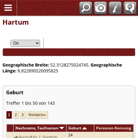
Hartum
Geographische Breite:
52.3128275024745,
Geographische
Länge:
8.822890520095825
Geburt
Treffer 1 bis 50 von 143
1
2
3
Vorwärts»
Nachname, Taufnamen
Geburt
Personen-Kennung
24
Bischoff Nr. 7, Friedrich