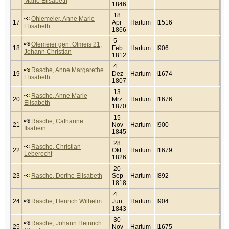
Marie Elisabeth
1846
18
Ohlemeier, Anne Marie
17
Apr
Hartum
I1516
Elisabeth
1866
5
Olemeier gen. Olmeis 21,
18
Feb
Hartum
I906
Johann Christian
1812
4
Rasche, Anne Margarethe
19
Dez
Hartum
I1674
Elisabeth
1807
13
Rasche, Anne Marie
20
Mrz
Hartum
I1676
Elisabeth
1870
15
Rasche, Catharine
21
Nov
Hartum
I900
Ilsabein
1845
28
Rasche, Christian
22
Okt
Hartum
I1679
Leberecht
1826
20
23
Rasche, Dorthe Elisabeth
Sep
Hartum
I892
1818
4
24
Rasche, Henrich Wilhelm
Jun
Hartum
I904
1843
30
Rasche, Johann Heinrich
25
Nov
Hartum
I1675