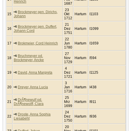
Henrich
1687
23
Brockmeyer gen. Dirichs,
15
Okt
Hartum
I1103
Johann
1712
21
Brockmeyer gen. Duffert,
16
Dez
Hartum
I1099
Johann Cord
1751
22
17
Brokmeier, Cord Heinrich
Jun
Hartum
I1659
1780
27
Bruchmeyer od.
18
Nov
Hartum
I594
Brockmeyer, Ancke
1729
4
19
David, Anna Margreta
Dez
Hartum
I1125
1721
3
20
Dreyer, Anna Lucia
Jan
Hartum
I438
1716
25
DrÃ¶newulf od.
21
Mrz
Hartum
I911
DrÃ¶newolff, Clara
1699
24
Droste, Anna Sophia
22
Dez
Hartum
I936
Liesabeht
1750
20
23
Duffert, Johan
Nov
Hartum
I1101