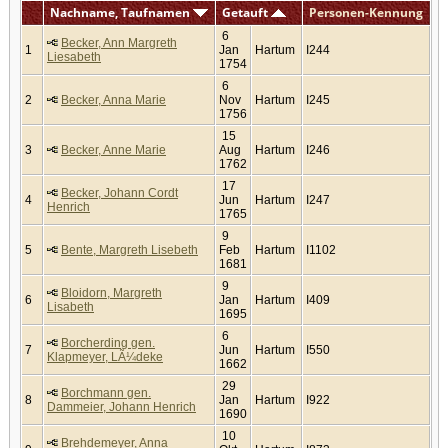
Nachname, Taufnamen
Getauft
Personen-Kennung
6
Becker, Ann Margreth
1
Jan
Hartum
I244
Liesabeth
1754
6
2
Becker, Anna Marie
Nov
Hartum
I245
1756
15
3
Becker, Anne Marie
Aug
Hartum
I246
1762
17
Becker, Johann Cordt
4
Jun
Hartum
I247
Henrich
1765
9
5
Bente, Margreth Lisebeth
Feb
Hartum
I1102
1681
9
Bloidorn, Margreth
6
Jan
Hartum
I409
Lisabeth
1695
6
Borcherding gen.
7
Jun
Hartum
I550
Klapmeyer, LÃ¼deke
1662
29
Borchmann gen.
8
Jan
Hartum
I922
Dammeier, Johann Henrich
1690
10
Brehdemeyer, Anna