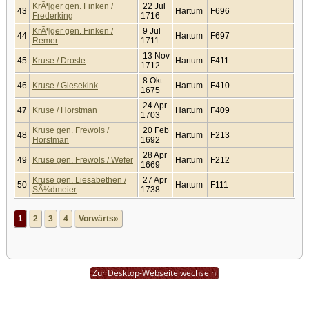
KrÃ¶ger gen. Finken /
22 Jul
43
Hartum
F696
Frederking
1716
KrÃ¶ger gen. Finken /
9 Jul
44
Hartum
F697
Remer
1711
13 Nov
45
Kruse / Droste
Hartum
F411
1712
8 Okt
46
Kruse / Giesekink
Hartum
F410
1675
24 Apr
47
Kruse / Horstman
Hartum
F409
1703
Kruse gen. Frewols /
20 Feb
48
Hartum
F213
Horstman
1692
28 Apr
49
Kruse gen. Frewols / Wefer
Hartum
F212
1669
Kruse gen. Liesabethen /
27 Apr
50
Hartum
F111
SÃ¼dmeier
1738
1
2
3
4
Vorwärts»
Zur Desktop-Webseite wechseln