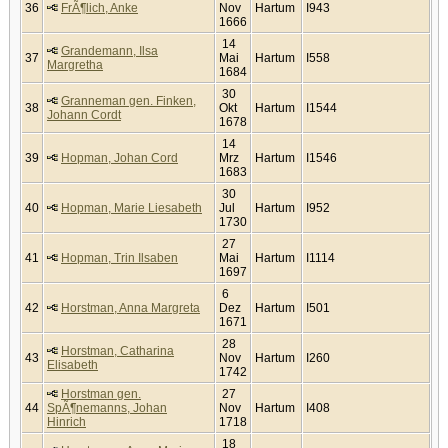
36
FrÃ¶lich, Anke
Nov
Hartum
I943
1666
14
Grandemann, Ilsa
37
Mai
Hartum
I558
Margretha
1684
30
Granneman gen. Finken,
38
Okt
Hartum
I1544
Johann Cordt
1678
14
39
Hopman, Johan Cord
Mrz
Hartum
I1546
1683
30
40
Hopman, Marie Liesabeth
Jul
Hartum
I952
1730
27
41
Hopman, Trin Ilsaben
Mai
Hartum
I1114
1697
6
42
Horstman, Anna Margreta
Dez
Hartum
I501
1671
28
Horstman, Catharina
43
Nov
Hartum
I260
Elisabeth
1742
Horstman gen.
27
44
SpÃ¶nemanns, Johan
Nov
Hartum
I408
Hinrich
1718
18