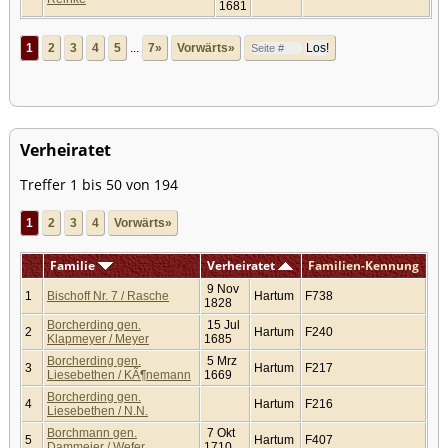
1681
1
2
3
4
5
...
7»
Vorwärts»
Verheiratet
Treffer 1 bis 50 von 194
1
2
3
4
Vorwärts»
Familie
Verheiratet
Familien-Kennung
9 Nov
1
Bischoff Nr. 7 / Rasche
Hartum
F738
1828
Borcherding gen.
15 Jul
2
Hartum
F240
Klapmeyer / Meyer
1685
Borcherding gen.
5 Mrz
3
Hartum
F217
Liesebethen / KÃ¶nemann
1669
Borcherding gen.
4
Hartum
F216
Liesebethen / N.N.
Borchmann gen.
7 Okt
5
Hartum
F407
Dammeier / Wefer
1710