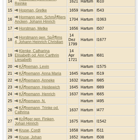
14
1621
Hartum
I610
Reinke
15
Hopman, Gretke
1659
Hartum
I543
Hormann gen. SchmÃ¶llers
16
1704
Hartum
I1063
Ancken, Johann Hinrich
17
Horstman, Metke
1656
Hartum
I507
14
Horstmann gen. SpÃ¶lms
18
Dez
Hartum
I1677
4, Johann Heinrich Christian
1799
Klenke, Catharina
14
19
Elisabeth od. Ann Carthrin
Apr
Hartum
I681
Liesabeth
1721
20
KÃ¶neman, Levin
Hartum
I1575
21
KÃ¶nemann, Anna Maria
1645
Hartum
I519
22
KÃ¶nemann, Anneke
1632
Hartum
I985
23
KÃ¶nemann, Heidewich
1645
Hartum
I989
24
KÃ¶nemann, Henrich
1637
Hartum
I665
25
KÃ¶nemann, N.
Hartum
I495
KÃ¶nemann, Trinke od.
26
1637
Hartum
I477
Cathrina
KrÃ¶ger gen. Finken,
27
1675
Hartum
I1542
Johan Hinrich
28
Kruse, Cordt
1658
Hartum
I511
29
Kruse, Johan
1652
Hartum
I508