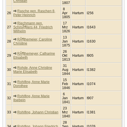
Christian
1807
8
Rasche gen. Raschen 8,
26
Apr
Hartum
I256
Peter Heinrich
1805
Riechmann gen.
17
27
SchmÃ¶llers 44, Friedrich
Mrz
Hartum
I1643
Wilhelm
1826
13
RÃ¶themeier, Caroline
28
Jan
Hartum
I1630
Christine
1875
26
RÃ¶themeyer, Catharine
29
Okt
Hartum
I905
Elisabeth
1813
31
Rohde, Anne Christine
30
Aug
Hartum
I1382
Marie Elisabeth
1844
15
Rohlfing, Anne Marie
31
Feb
Hartum
I1074
Dorothee
1846
6
Rohlfing, Anne Marie
32
Jan
Hartum
I907
Ilsebein
1841
23
33
Rohlfing, Johann Christian
Mrz
Hartum
I1381
1840
28
34
Rohlfing, Johann Friedrich
Sep
Hartum
I1076