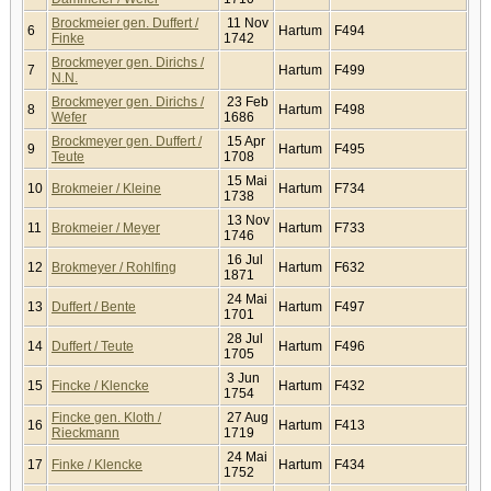
Brockmeier gen. Duffert /
11 Nov
6
Hartum
F494
Finke
1742
Brockmeyer gen. Dirichs /
7
Hartum
F499
N.N.
Brockmeyer gen. Dirichs /
23 Feb
8
Hartum
F498
Wefer
1686
Brockmeyer gen. Duffert /
15 Apr
9
Hartum
F495
Teute
1708
15 Mai
10
Brokmeier / Kleine
Hartum
F734
1738
13 Nov
11
Brokmeier / Meyer
Hartum
F733
1746
16 Jul
12
Brokmeyer / Rohlfing
Hartum
F632
1871
24 Mai
13
Duffert / Bente
Hartum
F497
1701
28 Jul
14
Duffert / Teute
Hartum
F496
1705
3 Jun
15
Fincke / Klencke
Hartum
F432
1754
Fincke gen. Kloth /
27 Aug
16
Hartum
F413
Rieckmann
1719
24 Mai
17
Finke / Klencke
Hartum
F434
1752