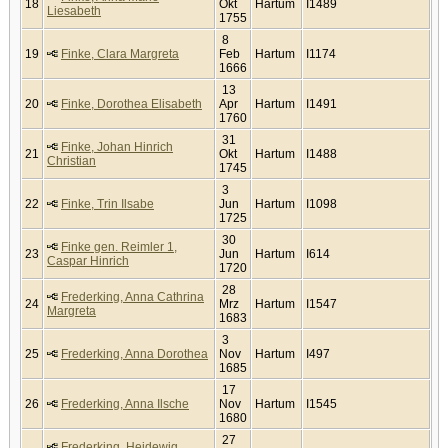
18
Okt
Hartum
I1489
Liesabeth
1755
8
19
Finke, Clara Margreta
Feb
Hartum
I1174
1666
13
20
Finke, Dorothea Elisabeth
Apr
Hartum
I1491
1760
31
Finke, Johan Hinrich
21
Okt
Hartum
I1488
Christian
1745
3
22
Finke, Trin Ilsabe
Jun
Hartum
I1098
1725
30
Finke gen. Reimler 1,
23
Jun
Hartum
I614
Caspar Hinrich
1720
28
Frederking, Anna Cathrina
24
Mrz
Hartum
I1547
Margreta
1683
3
25
Frederking, Anna Dorothea
Nov
Hartum
I497
1685
17
26
Frederking, Anna Ilsche
Nov
Hartum
I1545
1680
27
Frederking, Heidewig