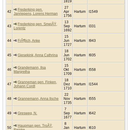
1819
27
Frederking gen.
42
Apr
Hartum
I1549
Janriepens, Lorens Herman
1756
13
Frederking gen. SmeiÃŸ,
43
Sep
Hartum
I331
Lorentz
1692
15
44
FrÃ¶lich, Anke
Jun
Hartum
I943
1727
18
45
Giesekink, Anna Cathrina
Jun
Hartum
I935
1702
15
Grandemann, Ilsa
46
Okt
Hartum
I558
Margretha
1709
18
Granneman gen. Finken,
47
Dez
Hartum
I1544
Johann Cordt
1710
22
48
Grannemann, Anna Ilsche
Nov
Hartum
I555
1735
7
49
Gresweg, N.
Sep
Hartum
I642
1677
8
Haupman gen. TroÃŸ,
50
Jan
Hartum
I610
Reinke