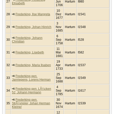
27
Jun
Hartum
I980
Elisabeth
1706
10
28
Frederking, Ilse Margreta
Dez
Hartum
I1541
1677
3
29
Frederking, Johan Hinrich
Nov
Hartum
I1548
1685
6
Frederking, Johann
30
Sep
Hartum
I528
Christian
1758
11
31
Frederking, Lisebeth
Mai
Hartum
I582
1681
19
32
Frederking, Maria Ilsaben
Apr
Hartum
I1537
1733
25
Frederking gen.
33
Sep
Hartum
I1549
Janriepens, Lorens Herman
1688
4
Frederking gen. LÃ¼cken
34
Sep
Hartum
I1617
52, Johann Hermann
1785
Frederking gen.
30
35
StrÃ¼mpler, Johan Herman
Nov
Hartum
I1539
Kleine/
1674
12