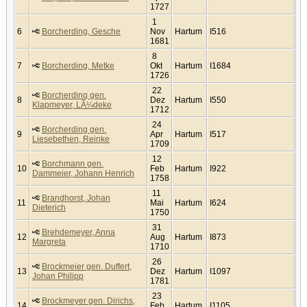
1727
1
6
Borcherding, Gesche
Nov
Hartum
I516
1681
8
7
Borcherding, Metke
Okt
Hartum
I1684
1726
22
Borcherding gen.
8
Dez
Hartum
I550
Klapmeyer, LÃ¼deke
1712
24
Borcherding gen.
9
Apr
Hartum
I517
Liesebethen, Reinke
1709
12
Borchmann gen.
10
Feb
Hartum
I922
Dammeier, Johann Henrich
1758
11
Brandhorst, Johan
11
Mai
Hartum
I624
Dieterich
1750
31
Brehdemeyer, Anna
12
Aug
Hartum
I873
Margreta
1710
26
Brockmeier gen. Duffert,
13
Dez
Hartum
I1097
Johan Philipp
1781
23
Brockmeyer gen. Dirichs,
14
Feb
Hartum
I1105