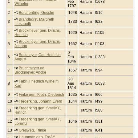
1
Feb
Hartum
I1678
Wilhelm
1797
2
Borcherding, Gesche
1648
Hartum
I516
Brandhorst, Margreth
3
1733
Hartum
I623
Liesabeth
Brockmeyer gen. Dirichs,
4
1620
Hartum
I1105
Henrich
Brockmeyer gen. Dirichs,
5
1652
Hartum
I1103
Johann
3
Brokmeyer, Carl Heinrich
6
Feb
Hartum
I1383
August
1846
Bruchmeyer od.
7
1657
Hartum
I594
Brockmeyer, Ancke
28
Fabri, Friedrich Wilhelm
8
Aug
Hartum
I1633
Karl
1814
9
Finke gen. Kloth, Diederich
1635
Hartum
I666
10
Frederking, Johann Everd
1644
Hartum
I499
Frederking gen. SmeiÃŸ,
11
Hartum
I588
Hinrich
Frederking gen. SmeiÃŸ,
12
1646
Hartum
I331
Lorentz
13
Gresweg, Trinke
Hartum
I641
Haupman gen. TroÃŸ,