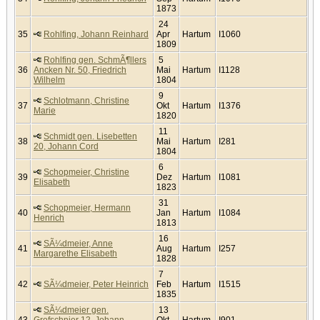
1873
24
35
Rohlfing, Johann Reinhard
Apr
Hartum
I1060
1809
Rohlfing gen. SchmÃ¶llers
5
36
Ancken Nr. 50, Friedrich
Mai
Hartum
I1128
Wilhelm
1804
9
Schlotmann, Christine
37
Okt
Hartum
I1376
Marie
1820
11
Schmidt gen. Lisebetten
38
Mai
Hartum
I281
20, Johann Cord
1804
6
Schopmeier, Christine
39
Dez
Hartum
I1081
Elisabeth
1823
31
Schopmeier, Hermann
40
Jan
Hartum
I1084
Henrich
1813
16
SÃ¼dmeier, Anne
41
Aug
Hartum
I257
Margarethe Elisabeth
1828
7
42
SÃ¼dmeier, Peter Heinrich
Feb
Hartum
I1515
1835
SÃ¼dmeier gen.
13
43
Grofschnier 12, Johann
Okt
Hartum
I901