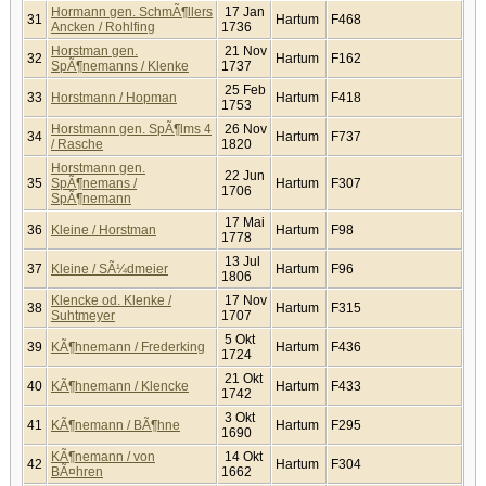
Hormann gen. SchmÃ¶llers
17 Jan
31
Hartum
F468
Ancken / Rohlfing
1736
Horstman gen.
21 Nov
32
Hartum
F162
SpÃ¶nemanns / Klenke
1737
25 Feb
33
Horstmann / Hopman
Hartum
F418
1753
Horstmann gen. SpÃ¶lms 4
26 Nov
34
Hartum
F737
/ Rasche
1820
Horstmann gen.
22 Jun
35
SpÃ¶nemans /
Hartum
F307
1706
SpÃ¶nemann
17 Mai
36
Kleine / Horstman
Hartum
F98
1778
13 Jul
37
Kleine / SÃ¼dmeier
Hartum
F96
1806
Klencke od. Klenke /
17 Nov
38
Hartum
F315
Suhtmeyer
1707
5 Okt
39
KÃ¶hnemann / Frederking
Hartum
F436
1724
21 Okt
40
KÃ¶hnemann / Klencke
Hartum
F433
1742
3 Okt
41
KÃ¶nemann / BÃ¶hne
Hartum
F295
1690
KÃ¶nemann / von
14 Okt
42
Hartum
F304
BÃ¤hren
1662