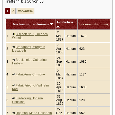
Treffer 1 bis 50 von 58
1
2
Vorwärts»
Gestorben
Nachname, Taufnamen
Personen-Kennung
2
Bischoff Nr. 7, Friedrich
1
Mrz
Hartum
I1678
Wilhelm
1837
7
Brandhorst, Margreth
2
Apr
Hartum
I623
Liesabeth
1805
24
Brockmeier, Catharine
3
Sep
Hartum
I1085
Ilsabein
1808
2
4
Fabri, Anne Christine
Mai
Hartum
I1117
1854
30
Fabri, Friedrich Wilhelm
5
Apr
Hartum
I1633
Karl
1818
31
Frederking, Johann
6
Aug
Hartum
I528
Christian
1812
29
7
Hopman, Marie Liesabeth
Dez
Hartum
I952