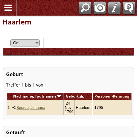
Haarlem
Geburt
Treffer 1 bis 1 von 1
Nachname, Taufnamen
Geburt
Personen-Kennung
24
1
Boeree, Johanna
Nov
Haarlem
I1795
1799
Getauft