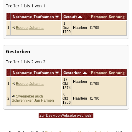
Treffer 1 bis 1 von 1
Nachname, Taufnamen
Getauft
Personen-Kennung
1
1
Boeree, Johanna
Dez
Haarlem
I1795
1799
Gestorben
Treffer 1 bis 2 von 2
Nachname, Taufnamen
Gestorben
Personen-Kennung
17
Haarlem
1
Boeree, Johanna
Okt
I1795
1874
6
Swenneker auch
2
Okt
Haarlem
I1790
Schwenniker, Jan Harmen
1856
Zur Desktop-Webseite wechseln