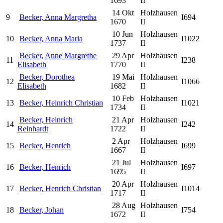
1693
II
14 Okt
Holzhausen
9
Becker, Anna Margretha
I694
1670
II
10 Jun
Holzhausen
10
Becker, Anna Maria
I1022
1737
II
Becker, Anne Margrethe
29 Apr
Holzhausen
11
I238
Elisabeth
1770
II
Becker, Dorothea
19 Mai
Holzhausen
12
I1066
Elisabeth
1682
II
10 Feb
Holzhausen
13
Becker, Heinrich Christian
I1021
1734
II
Becker, Heinrich
21 Apr
Holzhausen
14
I242
Reinhardt
1722
II
2 Apr
Holzhausen
15
Becker, Henrich
I699
1667
II
21 Jul
Holzhausen
16
Becker, Henrich
I697
1695
II
20 Apr
Holzhausen
17
Becker, Henrich Christian
I1014
1717
II
28 Aug
Holzhausen
18
Becker, Johan
I754
1672
II