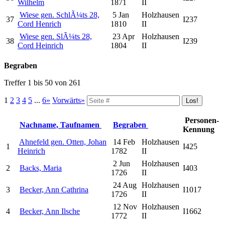
Wilhelm
1871
II
Wiese gen. SchlÃ¼ts 28,
5 Jan
Holzhausen
37
I237
Cord Henrich
1810
II
Wiese gen. SlÃ¼ts 28,
23 Apr
Holzhausen
38
I239
Cord Heinrich
1804
II
Begraben
Treffer 1 bis 50 von 261
1
2
3
4
5
...
6»
Vorwärts»
Personen-
Nachname, Taufnamen
Begraben
Kennung
Ahnefeld gen. Otten, Johan
14 Feb
Holzhausen
1
I425
Heinrich
1782
II
2 Jun
Holzhausen
2
Backs, Maria
I403
1726
II
24 Aug
Holzhausen
3
Becker, Ann Cathrina
I1017
1726
II
12 Nov
Holzhausen
4
Becker, Ann Ilsche
I1662
1772
II