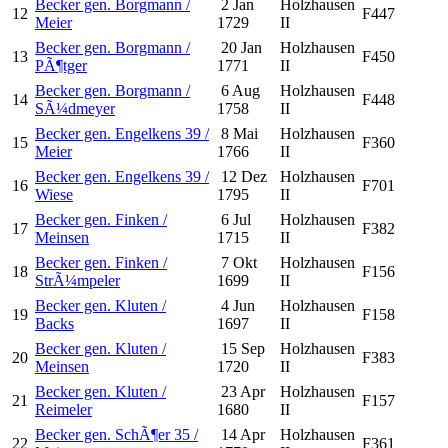
Becker gen. Borgmann /
2 Jan
Holzhausen
12
F447
Meier
1729
II
Becker gen. Borgmann /
20 Jan
Holzhausen
13
F450
PÃ¶tger
1771
II
Becker gen. Borgmann /
6 Aug
Holzhausen
14
F448
SÃ¼dmeyer
1758
II
Becker gen. Engelkens 39 /
8 Mai
Holzhausen
15
F360
Meier
1766
II
Becker gen. Engelkens 39 /
12 Dez
Holzhausen
16
F701
Wiese
1795
II
Becker gen. Finken /
6 Jul
Holzhausen
17
F382
Meinsen
1715
II
Becker gen. Finken /
7 Okt
Holzhausen
18
F156
StrÃ¼mpeler
1699
II
Becker gen. Kluten /
4 Jun
Holzhausen
19
F158
Backs
1697
II
Becker gen. Kluten /
15 Sep
Holzhausen
20
F383
Meinsen
1720
II
Becker gen. Kluten /
23 Apr
Holzhausen
21
F157
Reimeler
1680
II
Becker gen. SchÃ¶er 35 /
14 Apr
Holzhausen
22
F361