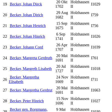
20 Okt
Holzhausen
19
Becker, Johan Dirck
I1029
1702
II
29 Aug
Holzhausen
20
Becker, Johan Dirich
I759
1682
II
15 Sep
Holzhausen
21
Becker, Johan Henrich
I756
1675
II
6 Sep
Holzhausen
22
Becker, Johan Hinrich
I1026
1741
II
26 Apr
Holzhausen
23
Becker, Johann Cord
I1039
1707
II
20 Mai
Holzhausen
24
Becker, Margreta Gerdruth
I761
1691
II
20 Jul
Holzhausen
25
Becker, Margreth Lisabeth
I1018
1727
II
Becker, Margretha
24 Nov
Holzhausen
26
I711
Elisabeth
1669
II
20 Mai
Holzhausen
27
Becker, Margretha Gerdrut
I1663
1691
II
15 Nov
Holzhausen
28
Becker, Peter Hinrich
I1027
1696
II
Becker gen. Borgmann,
9 Mai
Holzhausen
29
I1030