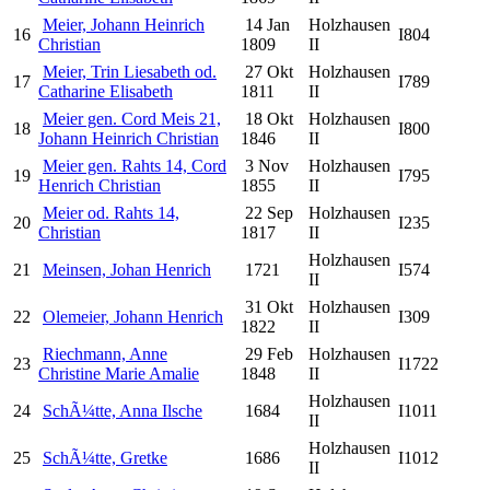
Meier, Johann Heinrich
14 Jan
Holzhausen
16
I804
Christian
1809
II
Meier, Trin Liesabeth od.
27 Okt
Holzhausen
17
I789
Catharine Elisabeth
1811
II
Meier gen. Cord Meis 21,
18 Okt
Holzhausen
18
I800
Johann Heinrich Christian
1846
II
Meier gen. Rahts 14, Cord
3 Nov
Holzhausen
19
I795
Henrich Christian
1855
II
Meier od. Rahts 14,
22 Sep
Holzhausen
20
I235
Christian
1817
II
Holzhausen
21
Meinsen, Johan Henrich
1721
I574
II
31 Okt
Holzhausen
22
Olemeier, Johann Henrich
I309
1822
II
Riechmann, Anne
29 Feb
Holzhausen
23
I1722
Christine Marie Amalie
1848
II
Holzhausen
24
SchÃ¼tte, Anna Ilsche
1684
I1011
II
Holzhausen
25
SchÃ¼tte, Gretke
1686
I1012
II