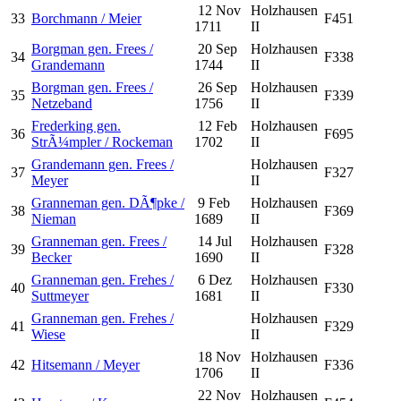
12 Nov
Holzhausen
33
Borchmann / Meier
F451
1711
II
Borgman gen. Frees /
20 Sep
Holzhausen
34
F338
Grandemann
1744
II
Borgman gen. Frees /
26 Sep
Holzhausen
35
F339
Netzeband
1756
II
Frederking gen.
12 Feb
Holzhausen
36
F695
StrÃ¼mpler / Rockeman
1702
II
Grandemann gen. Frees /
Holzhausen
37
F327
Meyer
II
Granneman gen. DÃ¶pke /
9 Feb
Holzhausen
38
F369
Nieman
1689
II
Granneman gen. Frees /
14 Jul
Holzhausen
39
F328
Becker
1690
II
Granneman gen. Frehes /
6 Dez
Holzhausen
40
F330
Suttmeyer
1681
II
Granneman gen. Frehes /
Holzhausen
41
F329
Wiese
II
18 Nov
Holzhausen
42
Hitsemann / Meyer
F336
1706
II
22 Nov
Holzhausen