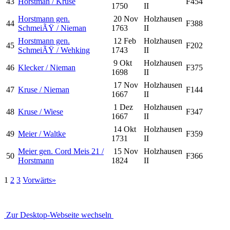
43
Horstman / Kruse
F454
1750
II
Horstmann gen.
20 Nov
Holzhausen
44
F388
SchmeiÃŸ / Nieman
1763
II
Horstmann gen.
12 Feb
Holzhausen
45
F202
SchmeiÃŸ / Wehking
1743
II
9 Okt
Holzhausen
46
Klecker / Nieman
F375
1698
II
17 Nov
Holzhausen
47
Kruse / Nieman
F144
1667
II
1 Dez
Holzhausen
48
Kruse / Wiese
F347
1667
II
14 Okt
Holzhausen
49
Meier / Waltke
F359
1731
II
Meier gen. Cord Meis 21 /
15 Nov
Holzhausen
50
F366
Horstmann
1824
II
1
2
3
Vorwärts»
Zur Desktop-Webseite wechseln