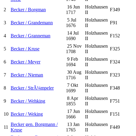
16 Jun
Holzhausen
2
Becker / Borgman
F349
1717
II
5 Jul
Holzhausen
3
Becker / Grandemann
F91
1676
II
14 Jul
Holzhausen
4
Becker / Granneman
F152
1690
II
25 Nov
Holzhausen
5
Becker / Kruse
F325
1708
II
9 Feb
Holzhausen
6
Becker / Meyer
F324
1694
II
30 Aug
Holzhausen
7
Becker / Nieman
F323
1716
II
7 Okt
Holzhausen
8
Becker / StrÃ¼mpeler
F348
1699
II
8 Apr
Holzhausen
9
Becker / Wehking
F751
1855
II
17 Jun
Holzhausen
10
Becker / Weking
F151
1666
II
Becker gen. Borgmann /
13 Jan
Holzhausen
11
F449
Kruse
1765
II