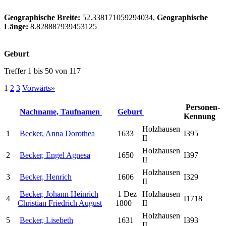
Geographische Breite:
52.338171059294034,
Geographische
Länge:
8.828887939453125
Geburt
Treffer 1 bis 50 von 117
1
2
3
Vorwärts»
Personen-
Nachname, Taufnamen
Geburt
Kennung
Holzhausen
1
Becker, Anna Dorothea
1633
I395
II
Holzhausen
2
Becker, Engel Agnesa
1650
I397
II
Holzhausen
3
Becker, Henrich
1606
I329
II
Becker, Johann Heinrich
1 Dez
Holzhausen
4
I1718
Christian Friedrich August
1800
II
Holzhausen
5
Becker, Lisebeth
1631
I393
II