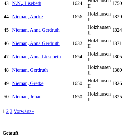
Holzhausen
43
N.N., Lisebeth
1624
I750
II
Holzhausen
44
Nieman, Ancke
1656
I829
II
Holzhausen
45
Nieman, Anna Gerdruth
I824
II
Holzhausen
46
Nieman, Anna Gerdruth
1632
I371
II
Holzhausen
47
Nieman, Anna Liesebeth
1654
I805
II
Holzhausen
48
Nieman, Gerdruth
I380
II
Holzhausen
49
Nieman, Gretke
1650
I826
II
Holzhausen
50
Nieman, Johan
1650
I825
II
1
2
3
Vorwärts»
Getauft