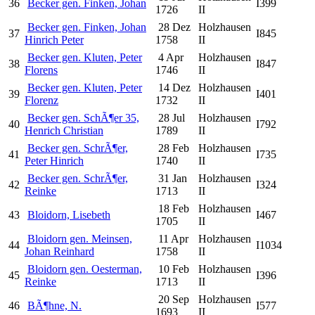
36
Becker gen. Finken, Johan
I399
1726
II
Becker gen. Finken, Johan
28 Dez
Holzhausen
37
I845
Hinrich Peter
1758
II
Becker gen. Kluten, Peter
4 Apr
Holzhausen
38
I847
Florens
1746
II
Becker gen. Kluten, Peter
14 Dez
Holzhausen
39
I401
Florenz
1732
II
Becker gen. SchÃ¶er 35,
28 Jul
Holzhausen
40
I792
Henrich Christian
1789
II
Becker gen. SchrÃ¶er,
28 Feb
Holzhausen
41
I735
Peter Hinrich
1740
II
Becker gen. SchrÃ¶er,
31 Jan
Holzhausen
42
I324
Reinke
1713
II
18 Feb
Holzhausen
43
Bloidorn, Lisebeth
I467
1705
II
Bloidorn gen. Meinsen,
11 Apr
Holzhausen
44
I1034
Johan Reinhard
1758
II
Bloidorn gen. Oesterman,
10 Feb
Holzhausen
45
I396
Reinke
1713
II
20 Sep
Holzhausen
46
BÃ¶hne, N.
I577
1693
II