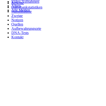
Video-Aufnahmen
Berichte
Alben
Datenbankstatistiken
Alle Medien
Stammbäume
Zweige
Notizen
Quellen
Aufbewahrungsorte
DNA-Tests
Kontakt