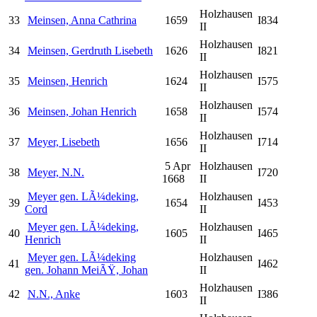
Holzhausen
33
Meinsen, Anna Cathrina
1659
I834
II
Holzhausen
34
Meinsen, Gerdruth Lisebeth
1626
I821
II
Holzhausen
35
Meinsen, Henrich
1624
I575
II
Holzhausen
36
Meinsen, Johan Henrich
1658
I574
II
Holzhausen
37
Meyer, Lisebeth
1656
I714
II
5 Apr
Holzhausen
38
Meyer, N.N.
I720
1668
II
Meyer gen. LÃ¼deking,
Holzhausen
39
1654
I453
Cord
II
Meyer gen. LÃ¼deking,
Holzhausen
40
1605
I465
Henrich
II
Meyer gen. LÃ¼deking
Holzhausen
41
I462
gen. Johann MeiÃŸ, Johan
II
Holzhausen
42
N.N., Anke
1603
I386
II