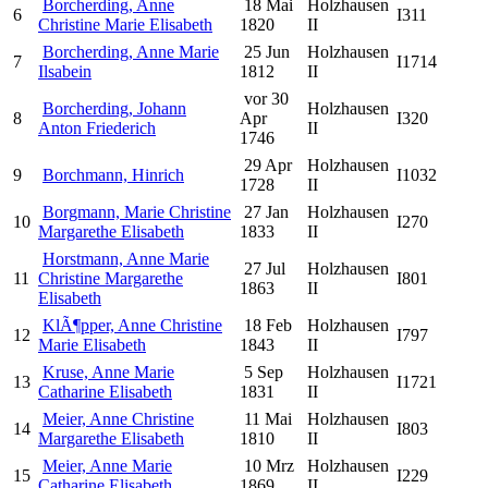
Borcherding, Anne
18 Mai
Holzhausen
6
I311
Christine Marie Elisabeth
1820
II
Borcherding, Anne Marie
25 Jun
Holzhausen
7
I1714
Ilsabein
1812
II
vor 30
Borcherding, Johann
Holzhausen
8
Apr
I320
Anton Friederich
II
1746
29 Apr
Holzhausen
9
Borchmann, Hinrich
I1032
1728
II
Borgmann, Marie Christine
27 Jan
Holzhausen
10
I270
Margarethe Elisabeth
1833
II
Horstmann, Anne Marie
27 Jul
Holzhausen
11
Christine Margarethe
I801
1863
II
Elisabeth
KlÃ¶pper, Anne Christine
18 Feb
Holzhausen
12
I797
Marie Elisabeth
1843
II
Kruse, Anne Marie
5 Sep
Holzhausen
13
I1721
Catharine Elisabeth
1831
II
Meier, Anne Christine
11 Mai
Holzhausen
14
I803
Margarethe Elisabeth
1810
II
Meier, Anne Marie
10 Mrz
Holzhausen
15
I229
Catharine Elisabeth
1869
II