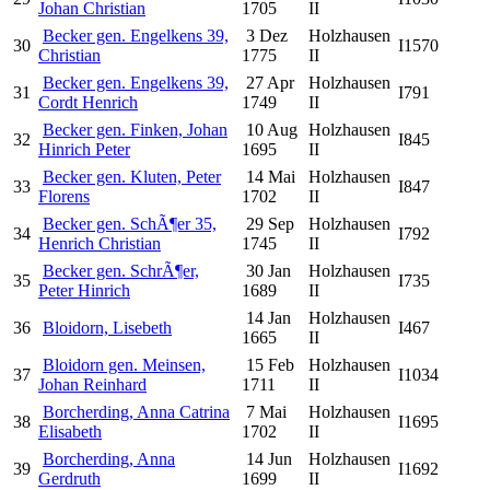
Johan Christian
1705
II
Becker gen. Engelkens 39,
3 Dez
Holzhausen
30
I1570
Christian
1775
II
Becker gen. Engelkens 39,
27 Apr
Holzhausen
31
I791
Cordt Henrich
1749
II
Becker gen. Finken, Johan
10 Aug
Holzhausen
32
I845
Hinrich Peter
1695
II
Becker gen. Kluten, Peter
14 Mai
Holzhausen
33
I847
Florens
1702
II
Becker gen. SchÃ¶er 35,
29 Sep
Holzhausen
34
I792
Henrich Christian
1745
II
Becker gen. SchrÃ¶er,
30 Jan
Holzhausen
35
I735
Peter Hinrich
1689
II
14 Jan
Holzhausen
36
Bloidorn, Lisebeth
I467
1665
II
Bloidorn gen. Meinsen,
15 Feb
Holzhausen
37
I1034
Johan Reinhard
1711
II
Borcherding, Anna Catrina
7 Mai
Holzhausen
38
I1695
Elisabeth
1702
II
Borcherding, Anna
14 Jun
Holzhausen
39
I1692
Gerdruth
1699
II