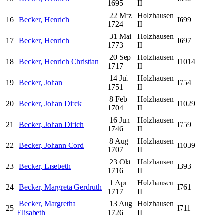
1695
II
22 Mrz
Holzhausen
16
Becker, Henrich
I699
1724
II
31 Mai
Holzhausen
17
Becker, Henrich
I697
1773
II
20 Sep
Holzhausen
18
Becker, Henrich Christian
I1014
1717
II
14 Jul
Holzhausen
19
Becker, Johan
I754
1751
II
8 Feb
Holzhausen
20
Becker, Johan Dirck
I1029
1704
II
16 Jun
Holzhausen
21
Becker, Johan Dirich
I759
1746
II
8 Aug
Holzhausen
22
Becker, Johann Cord
I1039
1707
II
23 Okt
Holzhausen
23
Becker, Lisebeth
I393
1716
II
1 Apr
Holzhausen
24
Becker, Margreta Gerdruth
I761
1717
II
Becker, Margretha
13 Aug
Holzhausen
25
I711
Elisabeth
1726
II