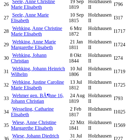
Seele, Anne Christine
19 Sep
Holzhausen
26
I796
Marie Elisabeth
1819
II
Seele, Anne Marie
10 Sep
Holzhausen
27
I317
Elisabeth
1815
II
Wehking, Anne Christine
6 Mrz
Holzhausen
28
I1717
Marie Elisabeth
1872
II
Wehking, Anne Marie
21 Jan
Holzhausen
29
I1724
Margarethe Elisabeth
1811
II
Wehking, Johann
8 Okt
Holzhausen
30
I274
Christian
1844
II
Wehking, Johann Heinrich
10 Jul
Holzhausen
31
I1719
Wilhelm
1806
II
Wehking, Justine Caroline
13 Jul
Holzhausen
32
I1725
Marie Elisabeth
1812
II
Wehmer gen. BÃ¶hne 16,
24 Aug
Holzhausen
33
I793
Johann Christian
1819
II
Wesseling, Catharine
2 Feb
Holzhausen
34
I1025
Elisabeth
1817
II
Wiese, Anne Christine
22 Mrz
Holzhausen
35
I1569
Margarethe Elisabeth
1841
II
Wiese, Johann Diedrich
31 Jul
Holzhausen
36
I227