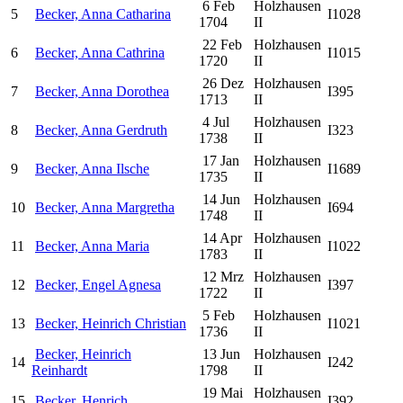
6 Feb
Holzhausen
5
Becker, Anna Catharina
I1028
1704
II
22 Feb
Holzhausen
6
Becker, Anna Cathrina
I1015
1720
II
26 Dez
Holzhausen
7
Becker, Anna Dorothea
I395
1713
II
4 Jul
Holzhausen
8
Becker, Anna Gerdruth
I323
1738
II
17 Jan
Holzhausen
9
Becker, Anna Ilsche
I1689
1735
II
14 Jun
Holzhausen
10
Becker, Anna Margretha
I694
1748
II
14 Apr
Holzhausen
11
Becker, Anna Maria
I1022
1783
II
12 Mrz
Holzhausen
12
Becker, Engel Agnesa
I397
1722
II
5 Feb
Holzhausen
13
Becker, Heinrich Christian
I1021
1736
II
Becker, Heinrich
13 Jun
Holzhausen
14
I242
Reinhardt
1798
II
19 Mai
Holzhausen
15
Becker, Henrich
I392