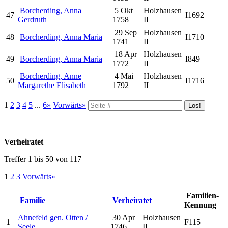
Borcherding, Anna
5 Okt
Holzhausen
47
I1692
Gerdruth
1758
II
29 Sep
Holzhausen
48
Borcherding, Anna Maria
I1710
1741
II
18 Apr
Holzhausen
49
Borcherding, Anna Maria
I849
1772
II
Borcherding, Anne
4 Mai
Holzhausen
50
I1716
Margarethe Elisabeth
1792
II
1
2
3
4
5
...
6»
Vorwärts»
Verheiratet
Treffer 1 bis 50 von 117
1
2
3
Vorwärts»
Familien-
Familie
Verheiratet
Kennung
Ahnefeld gen. Otten /
30 Apr
Holzhausen
1
F115
Seele
1746
II