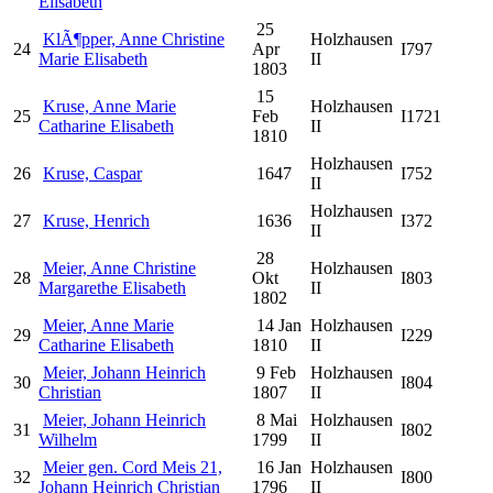
Elisabeth
25
KlÃ¶pper, Anne Christine
Holzhausen
24
Apr
I797
Marie Elisabeth
II
1803
15
Kruse, Anne Marie
Holzhausen
25
Feb
I1721
Catharine Elisabeth
II
1810
Holzhausen
26
Kruse, Caspar
1647
I752
II
Holzhausen
27
Kruse, Henrich
1636
I372
II
28
Meier, Anne Christine
Holzhausen
28
Okt
I803
Margarethe Elisabeth
II
1802
Meier, Anne Marie
14 Jan
Holzhausen
29
I229
Catharine Elisabeth
1810
II
Meier, Johann Heinrich
9 Feb
Holzhausen
30
I804
Christian
1807
II
Meier, Johann Heinrich
8 Mai
Holzhausen
31
I802
Wilhelm
1799
II
Meier gen. Cord Meis 21,
16 Jan
Holzhausen
32
I800
Johann Heinrich Christian
1796
II