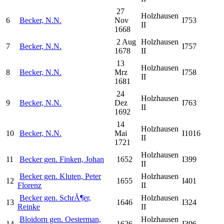
27
Holzhausen
6
Becker, N.N.
Nov
I753
II
1668
2 Aug
Holzhausen
7
Becker, N.N.
I757
1678
II
13
Holzhausen
8
Becker, N.N.
Mrz
I758
II
1681
24
Holzhausen
9
Becker, N.N.
Dez
I763
II
1692
14
Holzhausen
10
Becker, N.N.
Mai
I1016
II
1721
Holzhausen
11
Becker gen. Finken, Johan
1652
I399
II
Becker gen. Kluten, Peter
Holzhausen
12
1655
I401
Florenz
II
Becker gen. SchrÃ¶er,
Holzhausen
13
1646
I324
Reinke
II
Bloidorn gen. Oesterman,
Holzhausen
14
1626
I396