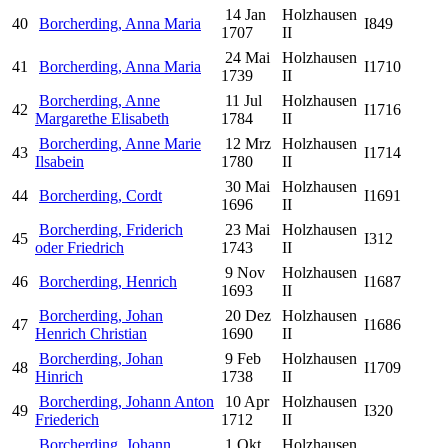
14 Jan
Holzhausen
40
Borcherding, Anna Maria
I849
1707
II
24 Mai
Holzhausen
41
Borcherding, Anna Maria
I1710
1739
II
Borcherding, Anne
11 Jul
Holzhausen
42
I1716
Margarethe Elisabeth
1784
II
Borcherding, Anne Marie
12 Mrz
Holzhausen
43
I1714
Ilsabein
1780
II
30 Mai
Holzhausen
44
Borcherding, Cordt
I1691
1696
II
Borcherding, Friderich
23 Mai
Holzhausen
45
I312
oder Friedrich
1743
II
9 Nov
Holzhausen
46
Borcherding, Henrich
I1687
1693
II
Borcherding, Johan
20 Dez
Holzhausen
47
I1686
Henrich Christian
1690
II
Borcherding, Johan
9 Feb
Holzhausen
48
I1709
Hinrich
1738
II
Borcherding, Johann Anton
10 Apr
Holzhausen
49
I320
Friederich
1712
II
Borcherding, Johann
1 Okt
Holzhausen