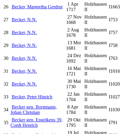
1 Apr
Holzhausen
26
Becker, Margretha Gerdrut
I1663
1717
II
27 Nov
Holzhausen
27
Becker, N.N.
I753
1668
II
2 Aug
Holzhausen
28
Becker, N.N.
I757
1678
II
13 Mrz
Holzhausen
29
Becker, N.N.
I758
1681
II
24 Dez
Holzhausen
30
Becker, N.N.
I763
1692
II
16 Mai
Holzhausen
31
Becker, N.N.
I1016
1721
II
30 Mai
Holzhausen
32
Becker, N.N.
I1020
1730
II
22 Jan
Holzhausen
33
Becker, Peter Hinrich
I1027
1704
II
Becker gen. Borgmann,
8 Apr
Holzhausen
34
I1030
Johan Christian
1784
II
Becker gen. Engelkens 39,
29 Okt
Holzhausen
35
I791
Cordt Henrich
1795
II
19 Jul
Holzhausen