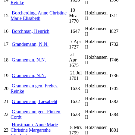
Reinke
II
10
Borcherding, Anne Christine
Holzhausen
15
Mrz
I311
Marie Elisabeth
II
1770
Holzhausen
16
Borchman, Henrich
1647
I827
II
7 Apr
Holzhausen
17
Grandemann, N.N.
I732
1727
II
21
Holzhausen
18
Granneman, N.N.
Apr
I746
II
1675
21 Jul
Holzhausen
19
Granneman, N.N.
I736
1701
II
Granneman gen. Frehes,
Holzhausen
20
1633
I705
Reinke
II
Holzhausen
21
Grannemann, Liesabeht
1632
I382
II
Grannemann gen. Finken,
Holzhausen
22
1628
I384
Cordt
II
Horstmann, Anne Marie
8 Mrz
Holzhausen
23
Christine Margarethe
I801
1799
II