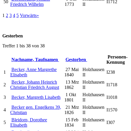
50
I1712
Friedrich Wilhelm
1773
II
1
2
3
4
5
Vorwärts»
Gestorben
Treffer 1 bis 38 von 38
Personen-
Nachname, Taufnamen
Gestorben
Kennung
Becker, Anne Margrethe
27 Mai
Holzhausen
1
I238
Elisabeth
1840
II
Becker, Johann Heinrich
13 Mrz
Holzhausen
2
I1718
Christian Friedrich August
1862
II
1 Okt
Holzhausen
3
Becker, Margreth Lisabeth
I1018
1801
II
Becker gen. Engelkens 39,
21 Mrz
Holzhausen
4
I1570
Christian
1826
II
Bleidorn, Dorothee
15 Feb
Holzhausen
5
I307
Elisabeth
1834
II