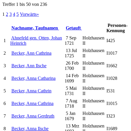
Treffer 1 bis 50 von 236
1
2
3
4
5
Vorwärts»
Personen-
Nachname, Taufnamen
Getauft
Kennung
Ahnefeld gen. Otten, Johan
7 Sep
Holzhausen
1
I425
Heinrich
1721
II
13 Jul
Holzhausen
2
Becker, Ann Cathrina
I1017
1725
II
26 Feb
Holzhausen
3
Becker, Ann Ilsche
I1662
1700
II
14 Feb
Holzhausen
4
Becker, Anna Catharina
I1028
1699
II
5 Mai
Holzhausen
5
Becker, Anna Cathrin
I531
1731
II
7 Aug
Holzhausen
6
Becker, Anna Cathrina
I1015
1718
II
5 Jan
Holzhausen
7
Becker, Anna Gerdruth
I323
1679
II
13 Mrz
Holzhausen
8
Becker, Anna Ilsche
I1689