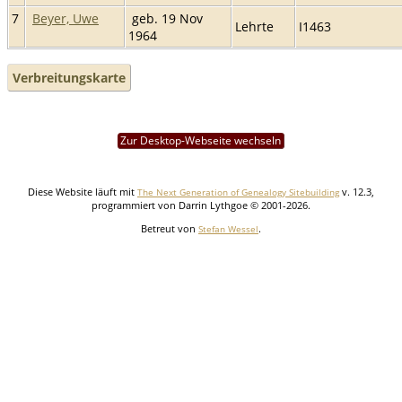
7
Beyer, Uwe
geb. 19 Nov
Lehrte
I1463
1964
Verbreitungskarte
Zur Desktop-Webseite wechseln
Diese Website läuft mit
v. 12.3,
The Next Generation of Genealogy Sitebuilding
programmiert von Darrin Lythgoe © 2001-2026.
Betreut von
.
Stefan Wessel