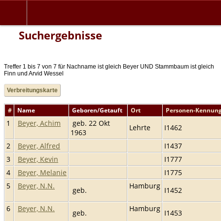
Suchergebnisse
Treffer 1 bis 7 von 7 für Nachname ist gleich Beyer UND Stammbaum ist gleich
Finn und Arvid Wessel
Verbreitungskarte
#
Name
Geboren/Getauft
Ort
Personen-Kennun
1
Beyer, Achim
geb. 22 Okt
Lehrte
I1462
1963
2
Beyer, Alfred
I1437
3
Beyer, Kevin
I1777
4
Beyer, Melanie
I1775
5
Beyer, N.N.
Hamburg
geb.
I1452
6
Beyer, N.N.
Hamburg
geb.
I1453