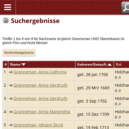
Suchergebnisse
Treffer 1 bis 9 von 9 für Nachname ist gleich Granneman UND Stammbaum ist
gleich Finn und Arvid Wessel
Verbreitungskarte
#
Name
Geboren/Getauft
Ort
1
Granneman, Anna Cathrina
Holzha
get. 28 Jan 1706
II
2
Granneman, Anna Gerdruth
Holzha
get. 29 Mrz 1669
II
3
Granneman, Anna Gerdruth
Holzha
get. 3 Sep 1702
II
4
Granneman, Anna Margretha
Holzha
get. 15 Dez 1709
II
5
Granneman, Johann Dirck
Holzha
get. 19 Feb 1713