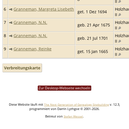
II
6
Granneman, Margreta Lisebeth
Holzha
get. 1 Dez 1694
II
7
Granneman, N.N.
Holzha
geb. 21 Apr 1675
II
8
Granneman, N.N.
Holzha
geb. 21 Jul 1701
II
9
Granneman, Reinke
Holzha
get. 15 Jan 1665
II
Verbreitungskarte
Zur Desktop-Webseite wechseln
Diese Website läuft mit
v. 12.3,
The Next Generation of Genealogy Sitebuilding
programmiert von Darrin Lythgoe © 2001-2026.
Betreut von
.
Stefan Wessel