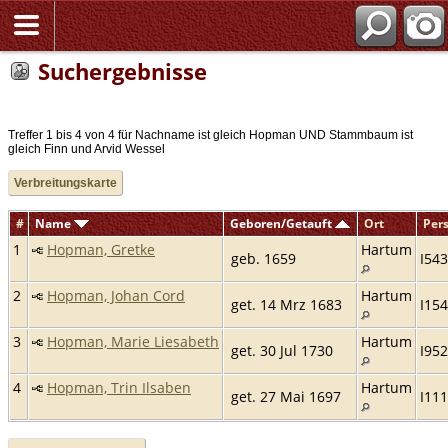
Suchergebnisse
Treffer 1 bis 4 von 4 für Nachname ist gleich Hopman UND Stammbaum ist
gleich Finn und Arvid Wessel
Verbreitungskarte
#
Name
Geboren/Getauft
Ort
Per
1
Hopman, Gretke
Hartum
geb. 1659
I543
2
Hopman, Johan Cord
Hartum
get. 14 Mrz 1683
I15
3
Hopman, Marie Liesabeth
Hartum
get. 30 Jul 1730
I952
4
Hopman, Trin Ilsaben
Hartum
get. 27 Mai 1697
I11