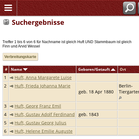
Suchergebnisse
Treffer 1 bis 6 von 6 für Nachname ist gleich Huft UND Stammbaum ist gleich
Finn und Arvid Wessel
Verbreitungskarte
#
Name
Geboren/Getauft
Ort
1
Huft, Anna Margarete Luise
2
Huft, Frieda Johanna Marie
Berlin-
geb. 18 Apr 1880
Tiergarte
3
Huft, Georg Franz Emil
4
Huft, Gustav Adolf Ferdinand
geb. 1843
5
Huft, Gustav Georg Julius
6
Huft, Helene Emilie Auguste