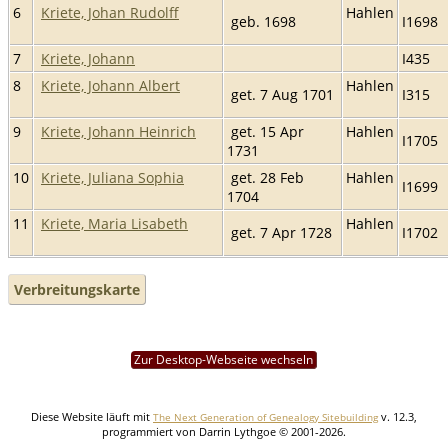
6
Kriete, Johan Rudolff
Hahlen
geb. 1698
I1698
7
Kriete, Johann
I435
8
Kriete, Johann Albert
Hahlen
get. 7 Aug 1701
I315
9
Kriete, Johann Heinrich
get. 15 Apr
Hahlen
I1705
1731
10
Kriete, Juliana Sophia
get. 28 Feb
Hahlen
I1699
1704
11
Kriete, Maria Lisabeth
Hahlen
get. 7 Apr 1728
I1702
Verbreitungskarte
Zur Desktop-Webseite wechseln
Diese Website läuft mit
v. 12.3,
The Next Generation of Genealogy Sitebuilding
programmiert von Darrin Lythgoe © 2001-2026.