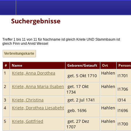
Suchergebnisse
Treffer 1 bis 11 von 11 für Nachname ist gleich Kriete UND Stammbaum ist
gleich Finn und Arvid Wessel
Verbreitungskarte
#
Name
Geboren/Getauft
Ort
Person
1
Kriete, Anna Dorothea
Hahlen
get. 5 Okt 1710
I1701
2
Kriete, Anna Maria Ilsaben
get. 17 Okt
Hahlen
I1706
1734
3
Kriete, Christina
get. 2 Jul 1741
I314
4
Kriete, Dorothea Liesabeht
Hahlen
geb. 1696
I1696
5
Kriete, Gottfried
get. 27 Dez
Hahlen
I1700
1707