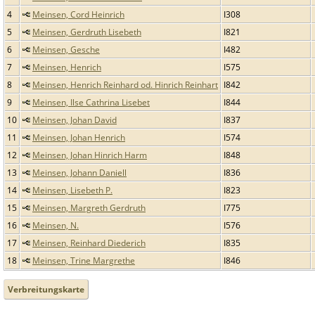
4
Meinsen, Cord Heinrich
I308
5
Meinsen, Gerdruth Lisebeth
I821
6
Meinsen, Gesche
I482
7
Meinsen, Henrich
I575
8
Meinsen, Henrich Reinhard od. Hinrich Reinhart
I842
9
Meinsen, Ilse Cathrina Lisebet
I844
10
Meinsen, Johan David
I837
11
Meinsen, Johan Henrich
I574
12
Meinsen, Johan Hinrich Harm
I848
13
Meinsen, Johann Daniell
I836
14
Meinsen, Lisebeth P.
I823
15
Meinsen, Margreth Gerdruth
I775
16
Meinsen, N.
I576
17
Meinsen, Reinhard Diederich
I835
18
Meinsen, Trine Margrethe
I846
Verbreitungskarte