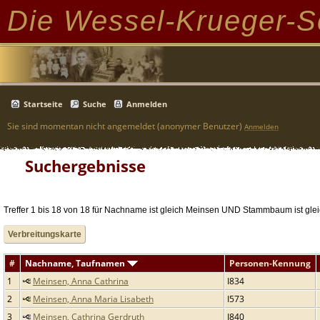
Die Wessel-Krueger-S
Startseite
Suche
Anmelden
Sie sind momentan nicht angemeldet (anonymer Benutzer)
Anmelden
Suchergebnisse
Treffer 1 bis 18 von 18 für Nachname ist gleich Meinsen UND Stammbaum ist glei
Verbreitungskarte
#
Nachname, Taufnamen
Personen-Kennung
1
Meinsen, Anna Cathrina
I834
2
Meinsen, Anna Maria Lisabeth
I573
3
Meinsen, Cathrina Gerdruth
I840