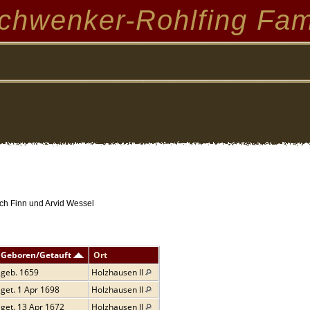
chwenker-Rohlfing Fam
ch Finn und Arvid Wessel
Geboren/Getauft
Ort
geb. 1659
Holzhausen II
get. 1 Apr 1698
Holzhausen II
get. 13 Apr 1672
Holzhausen II