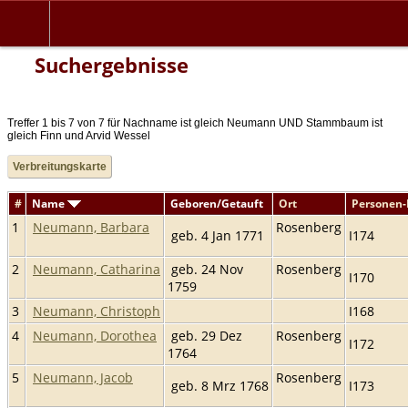
Suchergebnisse
Treffer 1 bis 7 von 7 für Nachname ist gleich Neumann UND Stammbaum ist
gleich Finn und Arvid Wessel
Verbreitungskarte
#
Name
Geboren/Getauft
Ort
Personen
1
Neumann, Barbara
Rosenberg
geb. 4 Jan 1771
I174
2
Neumann, Catharina
geb. 24 Nov
Rosenberg
I170
1759
3
Neumann, Christoph
I168
4
Neumann, Dorothea
geb. 29 Dez
Rosenberg
I172
1764
5
Neumann, Jacob
Rosenberg
geb. 8 Mrz 1768
I173