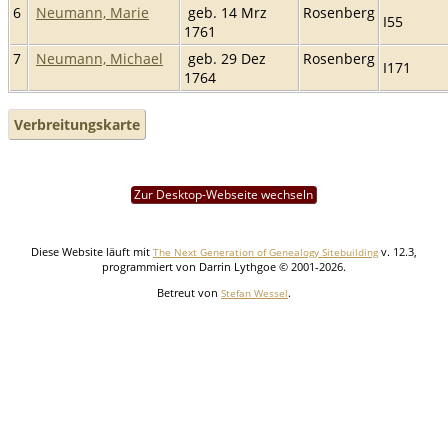
6
Neumann, Marie
geb. 14 Mrz
Rosenberg
I55
1761
7
Neumann, Michael
geb. 29 Dez
Rosenberg
I171
1764
Verbreitungskarte
Zur Desktop-Webseite wechseln
Diese Website läuft mit
v. 12.3,
The Next Generation of Genealogy Sitebuilding
programmiert von Darrin Lythgoe © 2001-2026.
Betreut von
.
Stefan Wessel