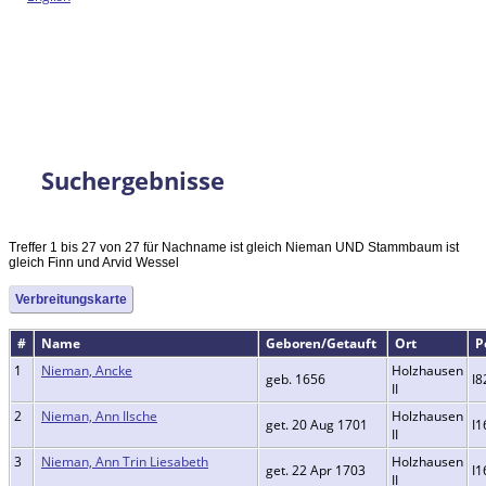
Suchergebnisse
Treffer 1 bis 27 von 27 für Nachname ist gleich Nieman UND Stammbaum ist
gleich Finn und Arvid Wessel
Verbreitungskarte
#
Name
Geboren/Getauft
Ort
P
1
Nieman, Ancke
Holzhausen
geb. 1656
I8
II
2
Nieman, Ann Ilsche
Holzhausen
get. 20 Aug 1701
I1
II
3
Nieman, Ann Trin Liesabeth
Holzhausen
get. 22 Apr 1703
I1
II