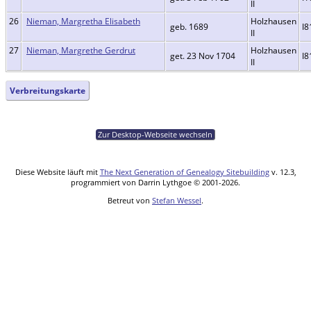
II
26
Nieman, Margretha Elisabeth
Holzhausen
geb. 1689
I8
II
27
Nieman, Margrethe Gerdrut
Holzhausen
get. 23 Nov 1704
I8
II
Verbreitungskarte
Zur Desktop-Webseite wechseln
Diese Website läuft mit
The Next Generation of Genealogy Sitebuilding
v. 12.3,
programmiert von Darrin Lythgoe © 2001-2026.
Betreut von
Stefan Wessel
.