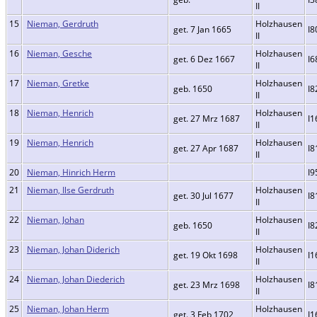
II
15
Nieman, Gerdruth
Holzhausen
get. 7 Jan 1665
I8
II
16
Nieman, Gesche
Holzhausen
get. 6 Dez 1667
I6
II
17
Nieman, Gretke
Holzhausen
geb. 1650
I8
II
18
Nieman, Henrich
Holzhausen
get. 27 Mrz 1687
I1
II
19
Nieman, Henrich
Holzhausen
get. 27 Apr 1687
I8
II
20
Nieman, Hinrich Herm
I9
21
Nieman, Ilse Gerdruth
Holzhausen
get. 30 Jul 1677
I8
II
22
Nieman, Johan
Holzhausen
geb. 1650
I8
II
23
Nieman, Johan Diderich
Holzhausen
get. 19 Okt 1698
I1
II
24
Nieman, Johan Diederich
Holzhausen
get. 23 Mrz 1698
I8
II
25
Nieman, Johan Herm
Holzhausen
get. 3 Feb 1702
I1