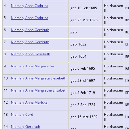
4
Nieman, Anna Cathrina
Holzhausen
get. 10 Feb 1685
I1
II
5
Nieman, Anna Cathrina
Holzhausen
get. 25 Mrz 1696
I8
II
6
Nieman, Anna Gerdruth
Holzhausen
geb.
I8
II
7
Nieman, Anna Gerdruth
Holzhausen
geb. 1632
I3
II
8
Nieman, Anna Liesebeth
Holzhausen
geb. 1654
I8
II
9
Nieman, Anna Margaretha
Holzhausen
get. 6 Feb 1695
I6
II
10
Nieman, Anna Margreta Liesebeth
Holzhausen
get. 28 Jul 1697
I1
II
11
Nieman, Anna Margrethe Elisabeth
Holzhausen
get. 5 Feb 1719
I5
II
12
Nieman, Anna Maricke
Holzhausen
get. 3 Sep 1724
I8
II
13
Nieman, Cord
Holzhausen
get. 16 Mrz 1692
I1
II
14
Nieman, Gerdruth
Holzhausen
geb.
I3