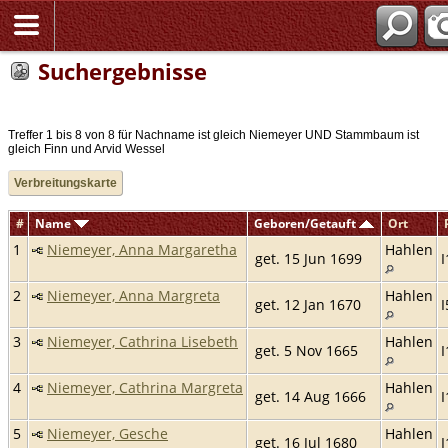
Suchergebnisse
Treffer 1 bis 8 von 8 für Nachname ist gleich Niemeyer UND Stammbaum ist
gleich Finn und Arvid Wessel
Verbreitungskarte
#
Name
Geboren/Getauft
Ort
1
Niemeyer, Anna Margaretha
Hahlen
get. 15 Jun 1699
2
Niemeyer, Anna Margreta
Hahlen
get. 12 Jan 1670
I
3
Niemeyer, Cathrina Lisebeth
Hahlen
get. 5 Nov 1665
4
Niemeyer, Cathrina Margreta
Hahlen
get. 14 Aug 1666
5
Niemeyer, Gesche
Hahlen
get. 16 Jul 1680