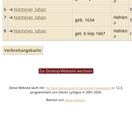
6
Niemeyer, Johan
I
7
Niemeyer, Johan
Hahlen
geb. 1634
I
8
Niemeyer, Johan
Hahlen
get. 6 Sep 1667
Verbreitungskarte
Zur Desktop-Webseite wechseln
Diese Website läuft mit
v. 12.3,
The Next Generation of Genealogy Sitebuilding
programmiert von Darrin Lythgoe © 2001-2026.
Betreut von
.
Stefan Wessel