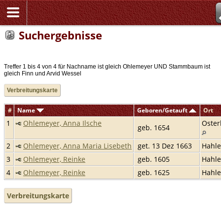
Suchergebnisse
Treffer 1 bis 4 von 4 für Nachname ist gleich Ohlemeyer UND Stammbaum ist
gleich Finn und Arvid Wessel
Verbreitungskarte
#
Name
Geboren/Getauft
Ort
1
Ohlemeyer, Anna Ilsche
Oster
geb. 1654
2
Ohlemeyer, Anna Maria Lisebeth
get. 13 Dez 1663
Hahl
3
Ohlemeyer, Reinke
geb. 1605
Hahl
4
Ohlemeyer, Reinke
geb. 1625
Hahl
Verbreitungskarte