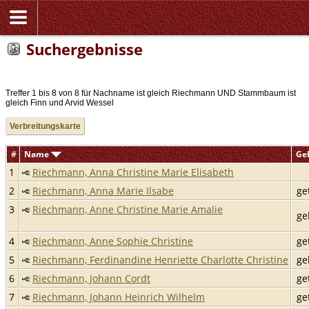
Suchergebnisse
Treffer 1 bis 8 von 8 für Nachname ist gleich Riechmann UND Stammbaum ist
gleich Finn und Arvid Wessel
Verbreitungskarte
#
Name
Ge
1
Riechmann, Anna Christine Marie Elisabeth
2
Riechmann, Anna Marie Ilsabe
get
3
Riechmann, Anne Christine Marie Amalie
geb
4
Riechmann, Anne Sophie Christine
get
5
Riechmann, Ferdinandine Henriette Charlotte Christine
geb
6
Riechmann, Johann Cordt
get
7
Riechmann, Johann Heinrich Wilhelm
get