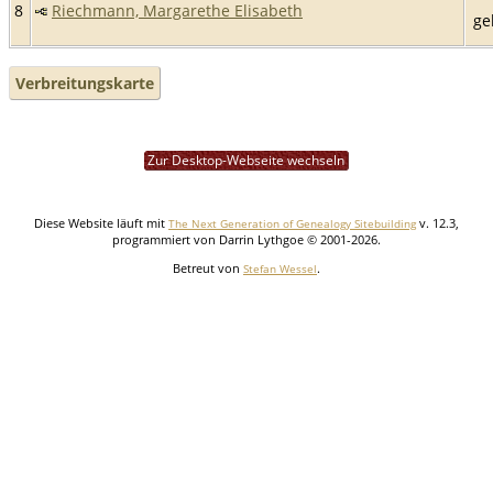
8
Riechmann, Margarethe Elisabeth
ge
Verbreitungskarte
Zur Desktop-Webseite wechseln
Diese Website läuft mit
v. 12.3,
The Next Generation of Genealogy Sitebuilding
programmiert von Darrin Lythgoe © 2001-2026.
Betreut von
.
Stefan Wessel