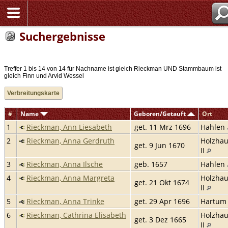
Suchergebnisse
Treffer 1 bis 14 von 14 für Nachname ist gleich Rieckman UND Stammbaum ist
gleich Finn und Arvid Wessel
Verbreitungskarte
#
Name
Geboren/Getauft
Ort
1
Rieckman, Ann Liesabeth
get. 11 Mrz 1696
Hahlen
2
Rieckman, Anna Gerdruth
Holzha
get. 9 Jun 1670
II
3
Rieckman, Anna Ilsche
geb. 1657
Hahlen
4
Rieckman, Anna Margreta
Holzha
get. 21 Okt 1674
II
5
Rieckman, Anna Trinke
get. 29 Apr 1696
Hartu
6
Rieckman, Cathrina Elisabeth
Holzha
get. 3 Dez 1665
II