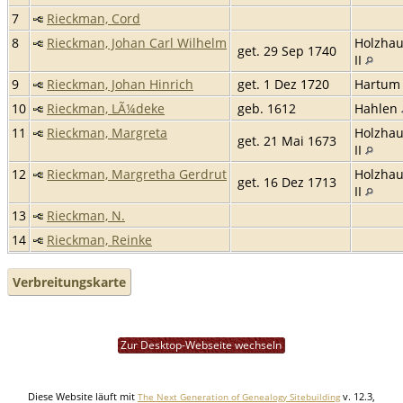
7
Rieckman, Cord
8
Rieckman, Johan Carl Wilhelm
Holzha
get. 29 Sep 1740
II
9
Rieckman, Johan Hinrich
get. 1 Dez 1720
Hartu
10
Rieckman, LÃ¼deke
geb. 1612
Hahlen
11
Rieckman, Margreta
Holzha
get. 21 Mai 1673
II
12
Rieckman, Margretha Gerdrut
Holzha
get. 16 Dez 1713
II
13
Rieckman, N.
14
Rieckman, Reinke
Verbreitungskarte
Zur Desktop-Webseite wechseln
Diese Website läuft mit
v. 12.3,
The Next Generation of Genealogy Sitebuilding