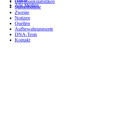
Datenbankstatistiken
Alle Medien
Stammbäume
Zweige
Notizen
Quellen
Aufbewahrungsorte
DNA-Tests
Kontakt