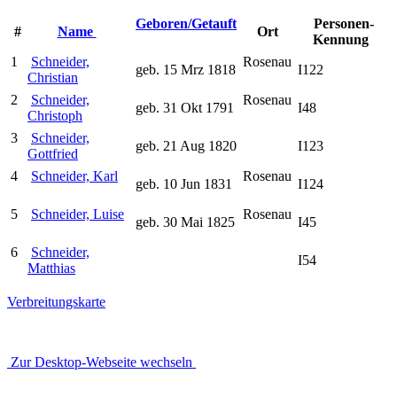
Geboren/Getauft
Personen-
#
Name
Ort
Kennung
1
Schneider,
Rosenau
geb. 15 Mrz 1818
I122
Christian
2
Schneider,
Rosenau
geb. 31 Okt 1791
I48
Christoph
3
Schneider,
geb. 21 Aug 1820
I123
Gottfried
4
Schneider, Karl
Rosenau
geb. 10 Jun 1831
I124
5
Schneider, Luise
Rosenau
geb. 30 Mai 1825
I45
6
Schneider,
I54
Matthias
Verbreitungskarte
Zur Desktop-Webseite wechseln