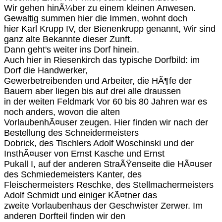
Wir gehen hinÃ¼ber zu einem kleinen Anwesen.
Gewaltig summen hier die Immen, wohnt doch
hier Karl Krupp IV, der Bienenkrupp genannt, Wir sind
ganz alte Bekannte dieser Zunft.
Dann geht's weiter ins Dorf hinein.
Auch hier in Riesenkirch das typische Dorfbild: im
Dorf die Handwerker,
Gewerbetreibenden und Arbeiter, die HÃ¶fe der
Bauern aber liegen bis auf drei alle draussen
in der weiten Feldmark Vor 60 bis 80 Jahren war es
noch anders, wovon die alten
VorlaubenhÃ¤user zeugen. Hier finden wir nach der
Bestellung des Schneidermeisters
Dobrick, des Tischlers Adolf Woschinski und der
InsthÃ¤user von Ernst Kasche und Ernst
Pukall I, auf der anderen StraÃŸenseite die HÃ¤user
des Schmiedemeisters Kanter, des
Fleischermeisters Reschke, des Stellmachermeisters
Adolf Schmidt und einiger KÃ¤tner das
zweite Vorlaubenhaus der Geschwister Zerwer. Im
anderen Dorfteil finden wir den