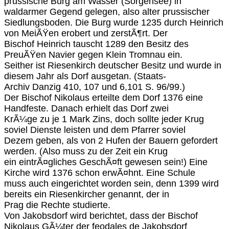
prussische Burg am Wasser (Sorgensee) in
waldarmer Gegend gelegen, also alter prussischer
Siedlungsboden. Die Burg wurde 1235 durch Heinrich
von MeiÃŸen erobert und zerstÃ¶rt. Der
Bischof Heinrich tauscht 1289 den Besitz des
PreuÃŸen Navier gegen Klein Tromnau ein.
Seither ist Riesenkirch deutscher Besitz und wurde in
diesem Jahr als Dorf ausgetan. (Staats-
Archiv Danzig 410, 107 und 6,101 S. 96/99.)
Der Bischof Nikolaus erteilte dem Dorf 1376 eine
Handfeste. Danach erhielt das Dorf zwei
KrÃ¼ge zu je 1 Mark Zins, doch sollte jeder Krug
soviel Dienste leisten und dem Pfarrer soviel
Dezem geben, als von 2 Hufen der Bauern gefordert
werden. (Also muss zu der Zeit ein Krug
ein eintrÃ¤gliches GeschÃ¤ft gewesen sein!) Eine
Kirche wird 1376 schon erwÃ¤hnt. Eine Schule
muss auch eingerichtet worden sein, denn 1399 wird
bereits ein Riesenkircher genannt, der in
Prag die Rechte studierte.
Von Jakobsdorf wird berichtet, dass der Bischof
Nikolaus GÃ¼ter der feodales de Jakobsdorf