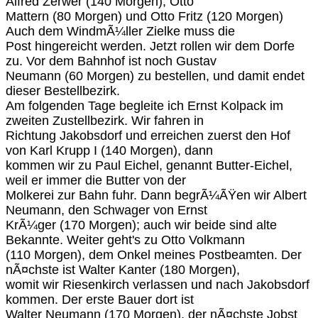
Alfred Zerwer (140 Morgen), Otto
Mattern (80 Morgen) und Otto Fritz (120 Morgen)
Auch dem WindmÃ¼ller Zielke muss die
Post hingereicht werden. Jetzt rollen wir dem Dorfe
zu. Vor dem Bahnhof ist noch Gustav
Neumann (60 Morgen) zu bestellen, und damit endet
dieser Bestellbezirk.
Am folgenden Tage begleite ich Ernst Kolpack im
zweiten Zustellbezirk. Wir fahren in
Richtung Jakobsdorf und erreichen zuerst den Hof
von Karl Krupp I (140 Morgen), dann
kommen wir zu Paul Eichel, genannt Butter-Eichel,
weil er immer die Butter von der
Molkerei zur Bahn fuhr. Dann begrÃ¼ÃŸen wir Albert
Neumann, den Schwager von Ernst
KrÃ¼ger (170 Morgen); auch wir beide sind alte
Bekannte. Weiter geht's zu Otto Volkmann
(110 Morgen), dem Onkel meines Postbeamten. Der
nÃ¤chste ist Walter Kanter (180 Morgen),
womit wir Riesenkirch verlassen und nach Jakobsdorf
kommen. Der erste Bauer dort ist
Walter Neumann (170 Morgen), der nÃ¤chste Jobst