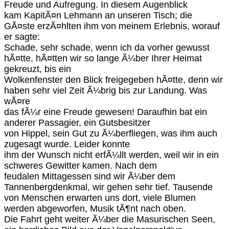
Freude und Aufregung. In diesem Augenblick
kam KapitÃ¤n Lehmann an unseren Tisch; die
GÃ¤ste erzÃ¤hlten ihm von meinem Erlebnis, worauf
er sagte:
Schade, sehr schade, wenn ich da vorher gewusst
hÃ¤tte, hÃ¤tten wir so lange Ã¼ber Ihrer Heimat
gekreuzt, bis ein
Wolkenfenster den Blick freigegeben hÃ¤tte, denn wir
haben sehr viel Zeit Ã¼brig bis zur Landung. Was
wÃ¤re
das fÃ¼r eine Freude gewesen! Daraufhin bat ein
anderer Passagier, ein Gutsbesitzer
von Hippel, sein Gut zu Ã¼berfliegen, was ihm auch
zugesagt wurde. Leider konnte
ihm der Wunsch nicht erfÃ¼llt werden, weil wir in ein
schweres Gewitter kamen. Nach dem
feudalen Mittagessen sind wir Ã¼ber dem
Tannenbergdenkmal, wir gehen sehr tief. Tausende
von Menschen erwarten uns dort, viele Blumen
werden abgeworfen, Musik tÃ¶nt nach oben.
Die Fahrt geht weiter Ã¼ber die Masurischen Seen,