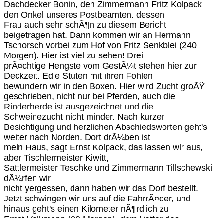
Dachdecker Bonin, den Zimmermann Fritz Kolpack
den Onkel unseres Postbeamten, dessen
Frau auch sehr schÃ¶n zu diesem Bericht
beigetragen hat. Dann kommen wir an Hermann
Tschorsch vorbei zum Hof von Fritz Senkblei (240
Morgen). Hier ist viel zu sehen! Drei
prÃ¤chtige Hengste vom GestÃ¼t stehen hier zur
Deckzeit. Edle Stuten mit ihren Fohlen
bewundern wir in den Boxen. Hier wird Zucht groÃŸ
geschrieben, nicht nur bei Pferden, auch die
Rinderherde ist ausgezeichnet und die
Schweinezucht nicht minder. Nach kurzer
Besichtigung und herzlichen Abschiedsworten geht's
weiter nach Norden. Dort drÃ¼ben ist
mein Haus, sagt Ernst Kolpack, das lassen wir aus,
aber Tischlermeister Kiwitt,
Sattlermeister Teschke und Zimmermann Tillschewski
dÃ¼rfen wir
nicht yergessen, dann haben wir das Dorf bestellt.
Jetzt schwingen wir uns auf die FahrrÃ¤der, und
hinaus geht's einen Kilometer nÃ¶rdlich zu