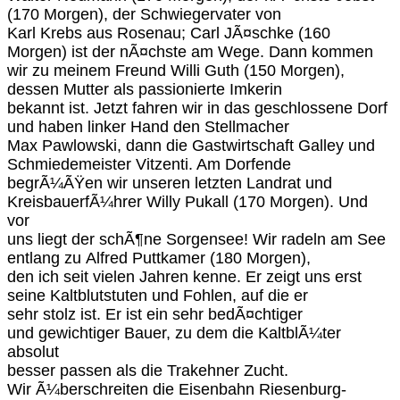
(170 Morgen), der Schwiegervater von
Karl Krebs aus Rosenau; Carl JÃ¤schke (160
Morgen) ist der nÃ¤chste am Wege. Dann kommen
wir zu meinem Freund Willi Guth (150 Morgen),
dessen Mutter als passionierte Imkerin
bekannt ist. Jetzt fahren wir in das geschlossene Dorf
und haben linker Hand den Stellmacher
Max Pawlowski, dann die Gastwirtschaft Galley und
Schmiedemeister Vitzenti. Am Dorfende
begrÃ¼ÃŸen wir unseren letzten Landrat und
KreisbauerfÃ¼hrer Willy Pukall (170 Morgen). Und
vor
uns liegt der schÃ¶ne Sorgensee! Wir radeln am See
entlang zu Alfred Puttkamer (180 Morgen),
den ich seit vielen Jahren kenne. Er zeigt uns erst
seine Kaltblutstuten und Fohlen, auf die er
sehr stolz ist. Er ist ein sehr bedÃ¤chtiger
und gewichtiger Bauer, zu dem die KaltblÃ¼ter
absolut
besser passen als die Trakehner Zucht.
Wir Ã¼berschreiten die Eisenbahn Riesenburg-