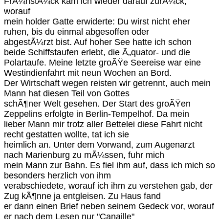
FrÃ¼hstÃ¼ck kam ich wieder darauf zurÃ¼ck,
worauf
mein holder Gatte erwiderte: Du wirst nicht eher
ruhen, bis du einmal abgesoffen oder
abgestÃ¼rzt bist. Auf hoher See hatte ich schon
beide Schiffstaufen erlebt, die Ã„quator- und die
Polartaufe. Meine letzte groÃŸe Seereise war eine
Westindienfahrt mit neun Wochen an Bord.
Der Wirtschaft wegen reisten wir getrennt, auch mein
Mann hat diesen Teil von Gottes
schÃ¶ner Welt gesehen. Der Start des groÃŸen
Zeppelins erfolgte in Berlin-Tempelhof. Da mein
lieber Mann mir trotz aller Bettelei diese Fahrt nicht
recht gestatten wollte, tat ich sie
heimlich an. Unter dem Vorwand, zum Augenarzt
nach Marienburg zu mÃ¼ssen, fuhr mich
mein Mann zur Bahn. Es fiel ihm auf, dass ich mich so
besonders herzlich von ihm
verabschiedete, worauf ich ihm zu verstehen gab, der
Zug kÃ¶nne ja entgleisen. Zu Haus fand
er dann einen Brief neben seinem Gedeck vor, worauf
er nach dem Lesen nur "Canaille"