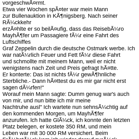
vorgeschwÃ¤rmt.
Etwa vier Wochen spÃ¤ter war mein Mann
zur Bullenauktion in KÃ¶nigsberg. Nach seiner
RÃ¼ckkehr
erzÃ¤hlte er so beilÃ¤ufig, dass das ReisebÃ¼ro
MayhÃ¶fer um Passagiere fÃ¼r eine Fahrt des
Luftschiffes
Graf Zeppelin durch die deutsche Ostmark werbe. Ich
war natÃ¼rlich Feuer und Fett fÃ¼r diese Fahrt
und schmollte mit meinem Mann, weil er nicht
wenigstens nach Zeit und Preis gefragt hÃ¤tte.
Er konterte: Das ist nichts fÃ¼r gewÃ¶hnliche
Sterbliche.- Dann hÃ¤ttest du es mir gar nicht erst
sagen dÃ¼rfen!"
Worauf mein Mann sagte: Dumm genug war's auch
von mir, und nun bitte ich mir meine
Nachtruhe ausl" Ich wartete nun sehnsÃ¼chtig auf
den kommenden Morgen, um MayhÃ¶fer
anzurufen. lch hatte GlÃ¼ck, ich konnte den letzten
Ptatz belegen, er kostete 350 RM, und mein
Leben war mit 30 000 RM versichert. Beim