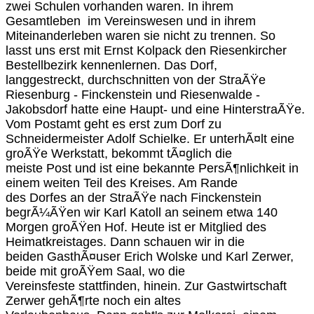
zwei Schulen vorhanden waren. In ihrem
Gesamtleben im Vereinswesen und in ihrem
Miteinanderleben waren sie nicht zu trennen. So
lasst uns erst mit Ernst Kolpack den Riesenkircher
Bestellbezirk kennenlernen. Das Dorf,
langgestreckt, durchschnitten von der StraÃŸe
Riesenburg - Finckenstein und Riesenwalde -
Jakobsdorf hatte eine Haupt- und eine HinterstraÃŸe.
Vom Postamt geht es erst zum Dorf zu
Schneidermeister Adolf Schielke. Er unterhÃ¤lt eine
groÃŸe Werkstatt, bekommt tÃ¤glich die
meiste Post und ist eine bekannte PersÃ¶nlichkeit in
einem weiten Teil des Kreises. Am Rande
des Dorfes an der StraÃŸe nach Finckenstein
begrÃ¼ÃŸen wir Karl Katoll an seinem etwa 140
Morgen groÃŸen Hof. Heute ist er Mitglied des
Heimatkreistages. Dann schauen wir in die
beiden GasthÃ¤user Erich Wolske und Karl Zerwer,
beide mit groÃŸem Saal, wo die
Vereinsfeste stattfinden, hinein. Zur Gastwirtschaft
Zerwer gehÃ¶rte noch ein altes