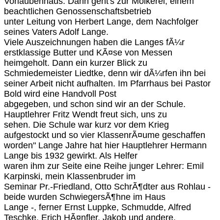
Vorlaubenhaus. Dann geht's zur Molkerei, einem
beachtlichen Genossenschaftsbetrieb
unter Leitung von Herbert Lange, dem Nachfolger
seines Vaters Adolf Lange.
Viele Auszeichnungen haben die Langes fÃ¼r
erstklassige Butter und KÃ¤se von Messen
heimgeholt. Dann ein kurzer Blick zu
Schmiedemeister Liedtke, denn wir dÃ¼rfen ihn bei
seiner Arbeit nicht aufhalten. Im Pfarrhaus bei Pastor
Bold wird eine Handvoll Post
abgegeben, und schon sind wir an der Schule.
Hauptlehrer Fritz Wendt freut sich, uns zu
sehen. Die Schule war kurz vor dem Krieg
aufgestockt und so vier KlassenrÃ¤ume geschaffen
worden" Lange Jahre hat hier Hauptlehrer Hermann
Lange bis 1932 gewirkt. Als Helfer
waren ihm zur Seite eine Reihe junger Lehrer: Emil
Karpinski, mein Klassenbruder im
Seminar Pr.-Friedland, Otto SchrÃ¶dter aus Rohlau -
beide wurden SchwiegersÃ¶hne im Haus
Lange -, ferner Ernst Luppke, Schmudde, Alfred
Teschke, Erich HÃ¤nfler, Jakob und andere.