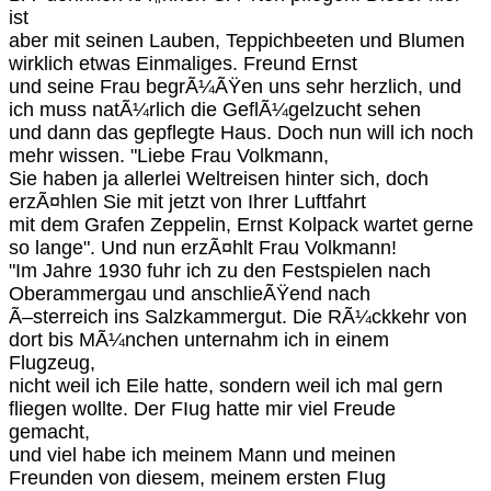
ist
aber mit seinen Lauben, Teppichbeeten und Blumen
wirklich etwas Einmaliges. Freund Ernst
und seine Frau begrÃ¼ÃŸen uns sehr herzlich, und
ich muss natÃ¼rlich die GeflÃ¼gelzucht sehen
und dann das gepflegte Haus. Doch nun will ich noch
mehr wissen. "Liebe Frau Volkmann,
Sie haben ja allerlei Weltreisen hinter sich, doch
erzÃ¤hlen Sie mit jetzt von Ihrer Luftfahrt
mit dem Grafen Zeppelin, Ernst Kolpack wartet gerne
so lange". Und nun erzÃ¤hlt Frau Volkmann!
"Im Jahre 1930 fuhr ich zu den Festspielen nach
Oberammergau und anschlieÃŸend nach
Ã–sterreich ins Salzkammergut. Die RÃ¼ckkehr von
dort bis MÃ¼nchen unternahm ich in einem
Flugzeug,
nicht weil ich Eile hatte, sondern weil ich mal gern
fliegen wollte. Der FIug hatte mir viel Freude
gemacht,
und viel habe ich meinem Mann und meinen
Freunden von diesem, meinem ersten FIug