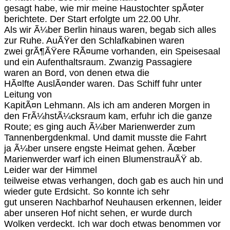
gesagt habe, wie mir meine Haustochter spÃ¤ter
berichtete. Der Start erfolgte um 22.00 Uhr.
Als wir Ã¼ber Berlin hinaus waren, begab sich alles
zur Ruhe. AuÃŸer den Schlafkabinen waren
zwei grÃ¶ÃŸere RÃ¤ume vorhanden, ein Speisesaal
und ein Aufenthaltsraum. Zwanzig Passagiere
waren an Bord, von denen etwa die
HÃ¤lfte AuslÃ¤nder waren. Das Schiff fuhr unter
Leitung von
KapitÃ¤n Lehmann. Als ich am anderen Morgen in
den FrÃ¼hstÃ¼cksraum kam, erfuhr ich die ganze
Route; es ging auch Ã¼ber Marienwerder zum
Tannenbergdenkmal. Und damit musste die Fahrt
ja Ã¼ber unsere engste Heimat gehen. Ãœber
Marienwerder warf ich einen BlumenstrauÃŸ ab.
Leider war der Himmel
teilweise etwas verhangen, doch gab es auch hin und
wieder gute Erdsicht. So konnte ich sehr
gut unseren Nachbarhof Neuhausen erkennen, leider
aber unseren Hof nicht sehen, er wurde durch
Wolken verdeckt. Ich war doch etwas benommen vor