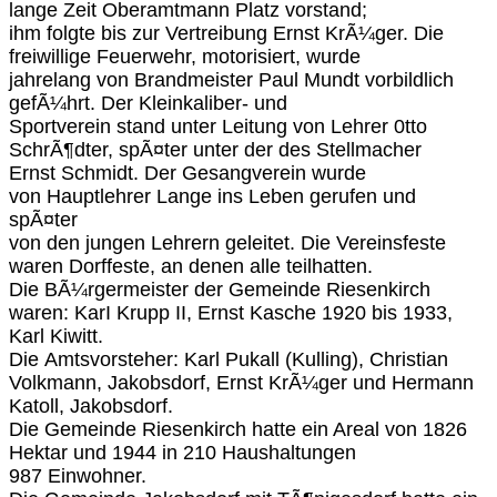
lange Zeit Oberamtmann Platz vorstand;
ihm folgte bis zur Vertreibung Ernst KrÃ¼ger. Die
freiwillige Feuerwehr, motorisiert, wurde
jahrelang von Brandmeister Paul Mundt vorbildlich
gefÃ¼hrt. Der Kleinkaliber- und
Sportverein stand unter Leitung von Lehrer 0tto
SchrÃ¶dter, spÃ¤ter unter der des Stellmacher
Ernst Schmidt. Der Gesangverein wurde
von Hauptlehrer Lange ins Leben gerufen und
spÃ¤ter
von den jungen Lehrern geleitet. Die Vereinsfeste
waren Dorffeste, an denen alle teilhatten.
Die BÃ¼rgermeister der Gemeinde Riesenkirch
waren: KarI Krupp II, Ernst Kasche 1920 bis 1933,
Karl Kiwitt.
Die Amtsvorsteher: Karl Pukall (Kulling), Christian
Volkmann, Jakobsdorf, Ernst KrÃ¼ger und Hermann
Katoll, Jakobsdorf.
Die Gemeinde Riesenkirch hatte ein Areal von 1826
Hektar und 1944 in 210 Haushaltungen
987 Einwohner.