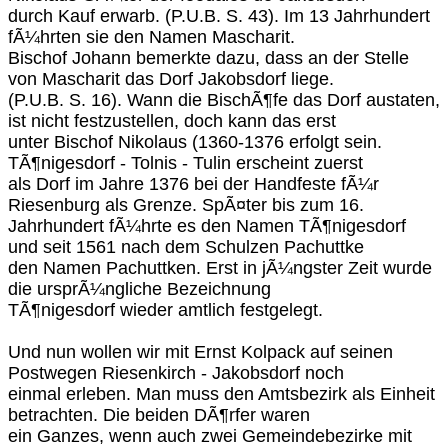
durch Kauf erwarb. (P.U.B. S. 43). Im 13 Jahrhundert
fÃ¼hrten sie den Namen Mascharit.
Bischof Johann bemerkte dazu, dass an der Stelle
von Mascharit das Dorf Jakobsdorf liege.
(P.U.B. S. 16). Wann die BischÃ¶fe das Dorf austaten,
ist nicht festzustellen, doch kann das erst
unter Bischof Nikolaus (1360-1376 erfolgt sein.
TÃ¶nigesdorf - Tolnis - Tulin erscheint zuerst
als Dorf im Jahre 1376 bei der Handfeste fÃ¼r
Riesenburg als Grenze. SpÃ¤ter bis zum 16.
Jahrhundert fÃ¼hrte es den Namen TÃ¶nigesdorf
und seit 1561 nach dem Schulzen Pachuttke
den Namen Pachuttken. Erst in jÃ¼ngster Zeit wurde
die ursprÃ¼ngliche Bezeichnung
TÃ¶nigesdorf wieder amtlich festgelegt.
Und nun wollen wir mit Ernst Kolpack auf seinen
Postwegen Riesenkirch - Jakobsdorf noch
einmal erleben. Man muss den Amtsbezirk als Einheit
betrachten. Die beiden DÃ¶rfer waren
ein Ganzes, wenn auch zwei Gemeindebezirke mit