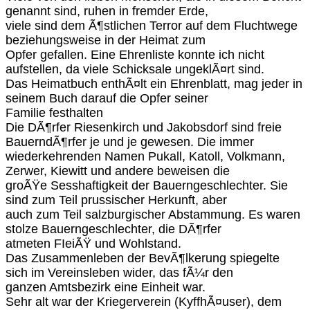
genannt sind, ruhen in fremder Erde,
viele sind dem Ã¶stlichen Terror auf dem Fluchtwege
beziehungsweise in der Heimat zum
Opfer gefallen. Eine Ehrenliste konnte ich nicht
aufstellen, da viele Schicksale ungeklÃ¤rt sind.
Das Heimatbuch enthÃ¤lt ein Ehrenblatt, mag jeder in
seinem Buch darauf die Opfer seiner
Familie festhalten
Die DÃ¶rfer Riesenkirch und Jakobsdorf sind freie
BauerndÃ¶rfer je und je gewesen. Die immer
wiederkehrenden Namen Pukall, Katoll, Volkmann,
Zerwer, Kiewitt und andere beweisen die
groÃŸe Sesshaftigkeit der Bauerngeschlechter. Sie
sind zum Teil prussischer Herkunft, aber
auch zum Teil salzburgischer Abstammung. Es waren
stolze Bauerngeschlechter, die DÃ¶rfer
atmeten FIeiÃŸ und Wohlstand.
Das Zusammenleben der BevÃ¶lkerung spiegelte
sich im Vereinsleben wider, das fÃ¼r den
ganzen Amtsbezirk eine Einheit war.
Sehr alt war der Kriegerverein (KyffhÃ¤user), dem