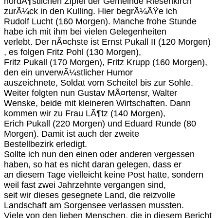
nordÃ¶stlichen Zipfel der Gemeinde Riesenkirch
zurÃ¼ck in den Kulling. Hier begrÃ¼ÃŸe ich
Rudolf Lucht (160 Morgen). Manche frohe Stunde
habe ich mit ihm bei vielen Gelegenheiten
verlebt. Der nÃ¤chste ist Ernst Pukall II (120 Morgen)
, es folgen Fritz Pohl (130 Morgen),
Fritz Pukall (170 Morgen), Fritz Krupp (160 Morgen),
den ein unverwÃ¼stlicher Humor
auszeichnete, Soldat vom Scheitel bis zur Sohle.
Weiter folgten nun Gustav MÃ¤rtensr, Walter
Wenske, beide mit kleineren Wirtschaften. Dann
kommen wir zu Frau LÃ¶tz (140 Morgen),
Erich Pukall (220 Morgen) und Eduard Runde (80
Morgen). Damit ist auch der zweite
Bestellbezirk erledigt.
Sollte ich nun den einen oder anderen vergessen
haben, so hat es nicht daran gelegen, dass er
an diesem Tage vielleicht keine Post hatte, sondern
weil fast zwei Jahrzehnte vergangen sind,
seit wir dieses gesegnete Land, die reizvolle
Landschaft am Sorgensee verlassen mussten.
Viele von den lieben Menschen, die in diesem Bericht