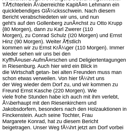
TÃ¶chterlein Ã¼berreichte KapitÃ¤n Lehmann ein
quicklebendiges GlÃ¼cksschwein. Nach diesem
Bericht verabschiedeten wir uns, und nun
geht's auf den Gollenberg zunÃ¤chst zu Otto Krupp
{80 Morgen), dann zu Karl Zwerer (110
Morgen), zu Conrad Schulz (I20 Morgen) und Ernst
Hinz (90 Morgen). Weiter Ã¶stlich
kommen wir zu Ernst KrÃ¼ger (110 Morgen). Immer
wieder sehen wir uns bei den
KyffhÃ¤user-AufmÃ¤rschen und Deligiertentagungen
in Riesenburg. Auch hier wird ein Blick in
die Wirtschaft getan- bei alten Freunden muss man
schon etwas verweilen. Von hier fÃ¼hrt uns
der Weg wieder dem Dorf zu, und wir kommen zu
Freund Ernst Kasche (220 Morgen). Wie
viele frohe Stunden habe ich auch mit ihm verlebt,
Ã¼berhaupt mit den Riesenkirchern und
Jakobsdorfern, besonders nach den Holzauktionen in
Finckenstein. Auch seine Tochter, Frau
Margarete Konrad, hat zu diesem Bericht
beigetragen. Unser Weg fÃ¼hrt jetzt am Dorf vorbei