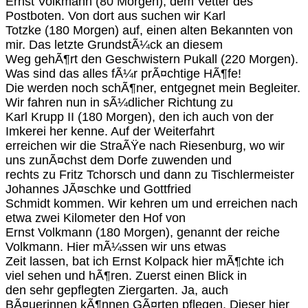
Ernst Volkmann (80 Morgen), dem Vetter des
Postboten. Von dort aus suchen wir Karl
Totzke (180 Morgen) auf, einen alten Bekannten von
mir. Das letzte GrundstÃ¼ck an diesem
Weg gehÃ¶rt den Geschwistern Pukall (220 Morgen).
Was sind das alles fÃ¼r prÃ¤chtige HÃ¶fe!
Die werden noch schÃ¶ner, entgegnet mein Begleiter.
Wir fahren nun in sÃ¼dlicher Richtung zu
Karl Krupp II (180 Morgen), den ich auch von der
Imkerei her kenne. Auf der Weiterfahrt
erreichen wir die StraÃŸe nach Riesenburg, wo wir
uns zunÃ¤chst dem Dorfe zuwenden und
rechts zu Fritz Tchorsch und dann zu Tischlermeister
Johannes JÃ¤schke und Gottfried
Schmidt kommen. Wir kehren um und erreichen nach
etwa zwei Kilometer den Hof von
Ernst Volkmann (180 Morgen), genannt der reiche
Volkmann. Hier mÃ¼ssen wir uns etwas
Zeit lassen, bat ich Ernst Kolpack hier mÃ¶chte ich
viel sehen und hÃ¶ren. Zuerst einen Blick in
den sehr gepflegten Ziergarten. Ja, auch
BÃ¤uerinnen kÃ¶nnen GÃ¤rten pflegen. Dieser hier