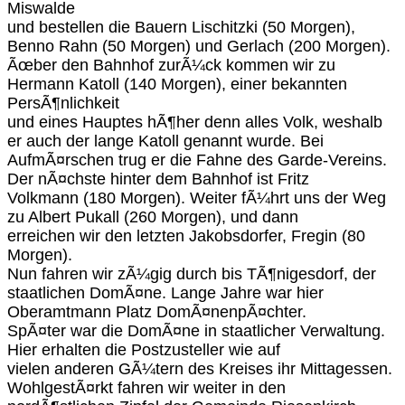
Miswalde
und bestellen die Bauern Lischitzki (50 Morgen),
Benno Rahn (50 Morgen) und Gerlach (200 Morgen).
Ãœber den Bahnhof zurÃ¼ck kommen wir zu
Hermann Katoll (140 Morgen), einer bekannten
PersÃ¶nlichkeit
und eines Hauptes hÃ¶her denn alles Volk, weshalb
er auch der lange Katoll genannt wurde. Bei
AufmÃ¤rschen trug er die Fahne des Garde-Vereins.
Der nÃ¤chste hinter dem Bahnhof ist Fritz
Volkmann (180 Morgen). Weiter fÃ¼hrt uns der Weg
zu Albert Pukall (260 Morgen), und dann
erreichen wir den letzten Jakobsdorfer, Fregin (80
Morgen).
Nun fahren wir zÃ¼gig durch bis TÃ¶nigesdorf, der
staatlichen DomÃ¤ne. Lange Jahre war hier
Oberamtmann Platz DomÃ¤nenpÃ¤chter.
SpÃ¤ter war die DomÃ¤ne in staatlicher Verwaltung.
Hier erhalten die Postzusteller wie auf
vielen anderen GÃ¼tern des Kreises ihr Mittagessen.
WohlgestÃ¤rkt fahren wir weiter in den