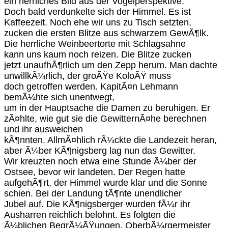
ein herrliches Bild aus der Vogelperspektive.
Doch bald verdunkelte sich der Himmel. Es ist
Kaffeezeit. Noch ehe wir uns zu Tisch setzten,
zucken die ersten Blitze aus schwarzem GewÃ¶lk.
Die herrliche Weinbeertorte mit Schlagsahne
kann uns kaum noch reizen. Die Blitze zucken
jetzt unaufhÃ¶rlich um den Zepp herum. Man dachte
unwillkÃ¼rlich, der groÃŸe KoloÃŸ muss
doch getroffen werden. KapitÃ¤n Lehmann
bemÃ¼hte sich unentwegt,
um in der Hauptsache die Damen zu beruhigen. Er
zÃ¤hlte, wie gut sie die GewitternÃ¤he berechnen
und ihr ausweichen
kÃ¶nnten. AllmÃ¤hlich rÃ¼ckte die Landezeit heran,
aber Ã¼ber KÃ¶nigsberg lag nun das Gewitter.
Wir kreuzten noch etwa eine Stunde Ã¼ber der
Ostsee, bevor wir landeten. Der Regen hatte
aufgehÃ¶rt, der Himmel wurde klar und die Sonne
schien. Bei der Landung tÃ¶nte unendlicher
Jubel auf. Die KÃ¶nigsberger wurden fÃ¼r ihr
Ausharren reichlich belohnt. Es folgten die
Ã¼blichen BegrÃ¼ÃŸungen, OberbÃ¼rgermeister