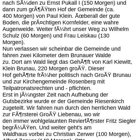
nach SÃ¼den zu Ernst Pukall I (150 Morgen) und
dann zum grÃ¶ÃŸten Hof der Gemeinde (ca.
400 Morgen) von Paul Klein. Ãœberall der gute
Boden, die prÃ¤chtigen Kornfelder, eine wahre
Augenweide. Weiter fÃ¼hrt unser Weg zu Wilhelm
Schulz (60 Morgen) und Frau Leiskau (130
Morgen).
Nun verlassen wir scheinbar die Gemeinde und
fahren zwei Kilometer dem Brunauer Walde
zu. Dort am Wald liegt das GehÃ¶ft von Karl Kiewitt,
Klein Brunau, 220 Morgen groÃŸ. Dieser
Hof gehÃ¶rte frÃ¼her politisch nach GroÃŸ Brunau
und zur Kirchengemeinde Rosenberg mit
Teilpatronatsrechten und - pflichten.
Erst in jÃ¼ngster Zeit nach Aufhebung der
Gutsbezirke wurde er der Gemeinde Riesenkirch
zugeteilt. Wir fahren nun durch den herrlichen Wald
zur FÃ¶rsterei GroÃŸ Liebenau, wo wir
den immer wohlgelaunten RevierfÃ¶rster Fritz Siegler
begrÃ¼ÃŸen. Und weiter geht's am
Waldhaus vorbei zu Christian Zerwer (100 Morgen),