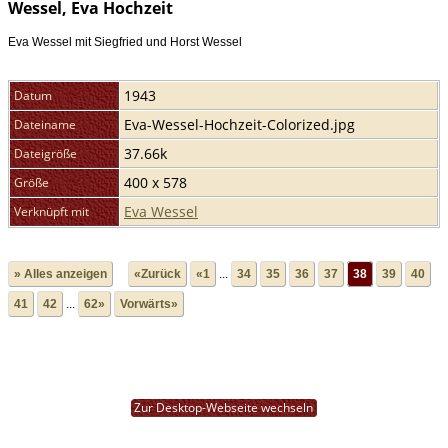
Wessel, Eva Hochzeit
Eva Wessel mit Siegfried und Horst Wessel
1943
Datum
Eva-Wessel-Hochzeit-Colorized.jpg
Dateiname
37.66k
Dateigröße
400 x 578
Größe
Eva Wessel
Verknüpft mit
» Alles anzeigen
«Zurück
«1
...
34
35
36
37
38
39
40
41
42
...
62»
Vorwärts»
Zur Desktop-Webseite wechseln