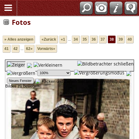
Fotos
» Alles anzeigen
«Zurück
«1
...
34
35
36
37
38
39
40
41
42
...
62»
Vorwärts»