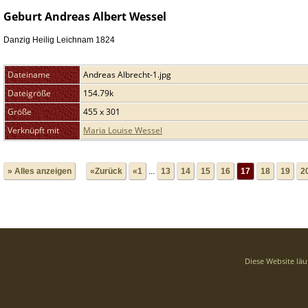
Geburt Andreas Albert Wessel
Danzig Heilig Leichnam 1824
Dateiname
Andreas Albrecht-1.jpg
Dateigröße
154.79k
Größe
455 x 301
Verknüpft mit
Maria Louise Wessel
» Alles anzeigen
«Zurück
«1
...
13
14
15
16
17
18
19
2
Diese Website läu