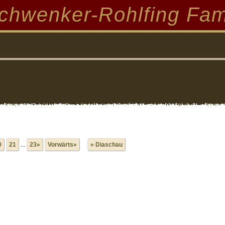
chwenker-Rohlfing Fam
0
21
...
23»
Vorwärts»
» Diaschau