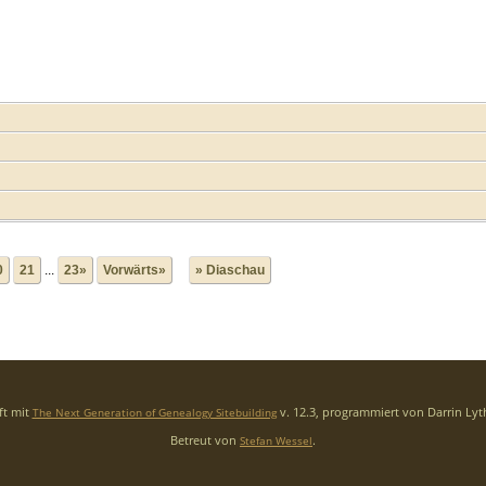
0
21
...
23»
Vorwärts»
» Diaschau
ft mit
v. 12.3, programmiert von Darrin Ly
The Next Generation of Genealogy Sitebuilding
Betreut von
.
Stefan Wessel