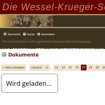
Die Wessel-Krueger-S
Startseite
Suche
Anmelden
Sie sind momentan nicht angemeldet (anonymer Benutzer)
Anmelden
Dokumente
» Alles anzeigen
«Zurück
«1
...
13
14
15
16
17
18
19
2
Wird geladen...