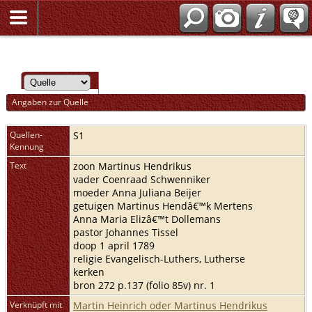
Angaben zur Quelle
Quellen-
S1
Kennung
Text
zoon Martinus Hendrikus
vader Coenraad Schwenniker
moeder Anna Juliana Beijer
getuigen Martinus Hendâ€™k Mertens
Anna Maria Elizâ€™t Dollemans
pastor Johannes Tissel
doop 1 april 1789
religie Evangelisch-Luthers, Lutherse
kerken
bron 272 p.137 (folio 85v) nr. 1
Verknüpft mit
Martin Heinrich oder Martinus Hendrikus