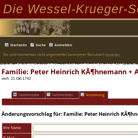
Die Wessel-Krueger-S
Startseite
Suche
Anmelden
Sie sind momentan nicht angemeldet (anonymer Benutzer)
Anmelden
Familie: Peter Heinrich KÃ¶hnemann + A
verh. 21 Okt 1742
Familientafel
Familienblatt
Anmerkung
Änderungsvorschlag für: Familie: Peter Heinrich KÃ¶h
Ihre Name: