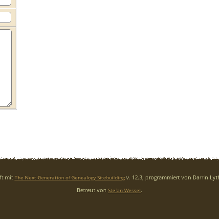
ft mit
v. 12.3, programmiert von Darrin Ly
The Next Generation of Genealogy Sitebuilding
Betreut von
.
Stefan Wessel