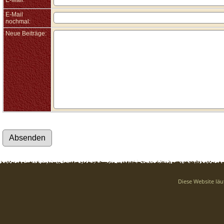
E-Mail:
E-Mail
nochmal:
Neue Beiträge:
Diese Website läu