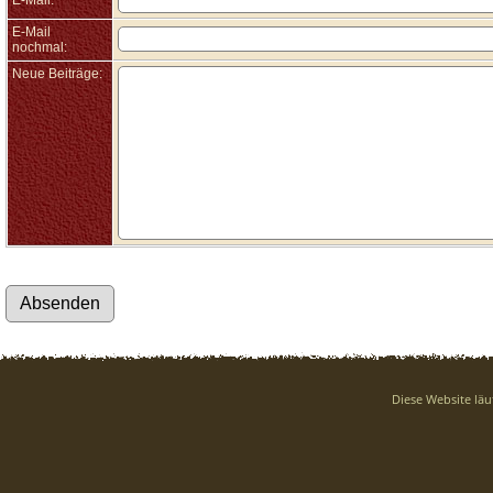
E-Mail:
E-Mail
nochmal:
Neue Beiträge:
Diese Website läu