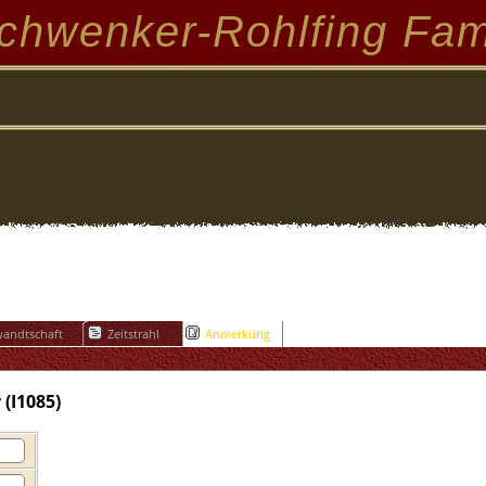
chwenker-Rohlfing Fam
andtschaft
Zeitstrahl
Anmerkung
(I1085)