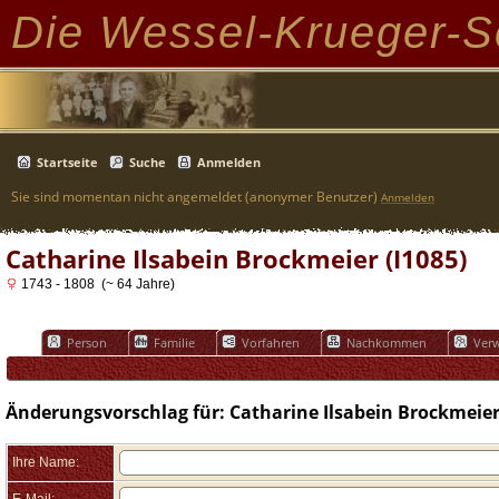
Die Wessel-Krueger-S
Startseite
Suche
Anmelden
Sie sind momentan nicht angemeldet (anonymer Benutzer)
Anmelden
Catharine Ilsabein Brockmeier (I1085)
1743 - 1808 (~ 64 Jahre)
Person
Familie
Vorfahren
Nachkommen
Verw
Änderungsvorschlag für: Catharine Ilsabein Brockmeier 
Ihre Name: