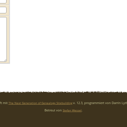
ft mit
v. 12.3, programmiert von Darrin Ly
The Next Generation of Genealogy Sitebuilding
Betreut von
.
Stefan Wessel