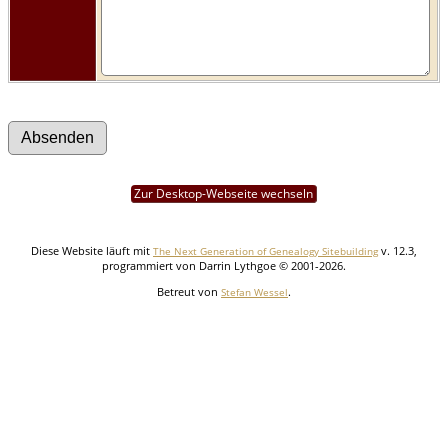
Zur Desktop-Webseite wechseln
Diese Website läuft mit
v. 12.3,
The Next Generation of Genealogy Sitebuilding
programmiert von Darrin Lythgoe © 2001-2026.
Betreut von
.
Stefan Wessel