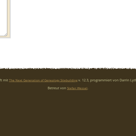
ft mit
v. 12.3, programmiert von Darrin Ly
The Next Generation of Genealogy Sitebuilding
Betreut von
.
Stefan Wessel