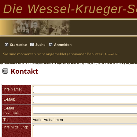
Die Wessel-Krueger-S
Startseite
Suche
Anmelden
Sie sind momentan nicht angemeldet (anonymer Benutzer)
Anmelden
Kontakt
Ihre Name:
E-Mail:
E-Mail
nochmal:
Titel:
Audio-Aufnahmen
Ihre Mitteilung: