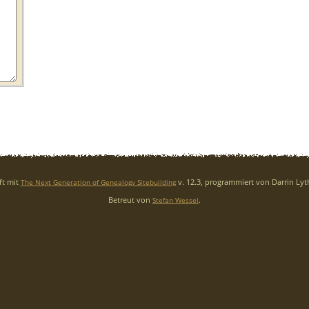
ft mit
v. 12.3, programmiert von Darrin Ly
The Next Generation of Genealogy Sitebuilding
Betreut von
.
Stefan Wessel