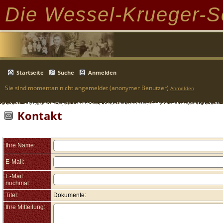
Die Wessel-Krueger-S
Startseite
Suche
Anmelden
Sie sind momentan nicht angemeldet (anonymer Benutzer)
Anmelden
Kontakt
Ihre Name:
E-Mail:
E-Mail
nochmal:
Titel:
Dokumente:
Ihre Mitteilung: