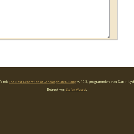
ft mit
v. 12.3, programmiert von Darrin Ly
The Next Generation of Genealogy Sitebuilding
Betreut von
.
Stefan Wessel