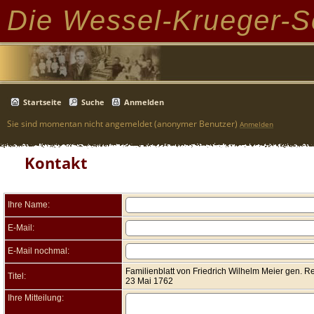
Die Wessel-Krueger-S
Startseite
Suche
Anmelden
Sie sind momentan nicht angemeldet (anonymer Benutzer)
Anmelden
Kontakt
Ihre Name:
E-Mail:
E-Mail nochmal:
Familienblatt von Friedrich Wilhelm Meier gen. R
Titel:
23 Mai 1762
Ihre Mitteilung: