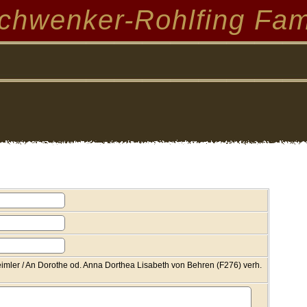
chwenker-Rohlfing Fam
eimler / An Dorothe od. Anna Dorthea Lisabeth von Behren (F276) verh.