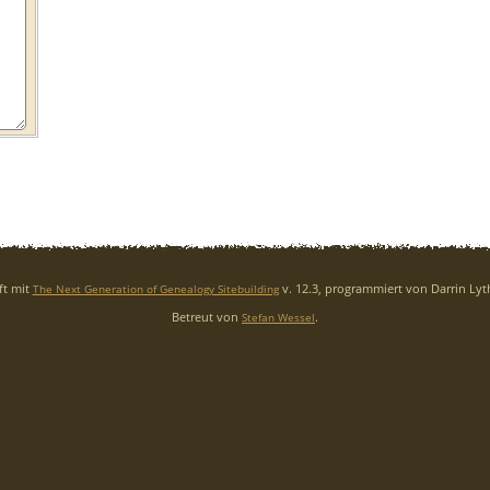
ft mit
v. 12.3, programmiert von Darrin Ly
The Next Generation of Genealogy Sitebuilding
Betreut von
.
Stefan Wessel