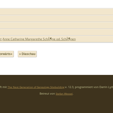
r
;
Anne Catharine Margarethe SchÃ¶ne od. SchÃ¶nen
orwärts»
» Diaschau
ft mit
v. 12.3, programmiert von Darrin Ly
The Next Generation of Genealogy Sitebuilding
Betreut von
.
Stefan Wessel