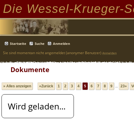
Die Wessel-Krueger-S
Startseite
Suche
Anmelden
Sie sind momentan nicht angemeldet (anonymer Benutzer)
Anmelden
Dokumente
» Alles anzeigen
«Zurück
1
2
3
4
5
6
7
8
9
...
23»
V
Wird geladen...