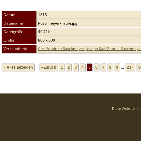
Datum
1813
Dateiname
Ruschmeyer-Taufe.jpg
Dateigröße
49.71k
Größe
800 x 600
Verknüpft mit
Carl Friedrich Ruschmeyer
;
Joseph Karl Gabriel Ruschmeye
» Alles anzeigen
«Zurück
1
2
3
4
5
6
7
8
9
...
23»
V
Diese Website läu