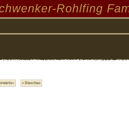
chwenker-Rohlfing Fam
orwärts»
» Diaschau