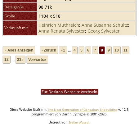
98.71k
Dateigröße
1104 x 518
Größe
Heinrich Muthreich
;
Anna Susanna Schultz
;
Verknüpft mit
Anna Renata Sylvester
;
Georg Sylvester
» Alles anzeigen
«Zurück
«1
...
4
5
6
7
8
9
10
11
12
...
23»
Vorwärts»
Zur Desktop-Webseite wechseln
Diese Website läuft mit
v. 12.3,
The Next Generation of Genealogy Sitebuilding
programmiert von Darrin Lythgoe © 2001-2026.
Betreut von
.
Stefan Wessel