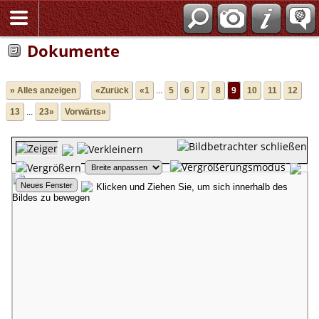
Dokumente
» Alles anzeigen
«Zurück
«1
...
5
6
7
8
9
10
11
12
13
...
23»
Vorwärts»