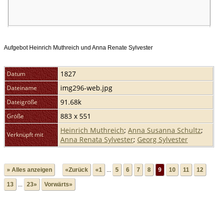
Aufgebot Heinrich Muthreich und Anna Renate Sylvester
1827
Datum
img296-web.jpg
Dateiname
91.68k
Dateigröße
883 x 551
Größe
Heinrich Muthreich
;
Anna Susanna Schultz
;
Verknüpft mit
Anna Renata Sylvester
;
Georg Sylvester
» Alles anzeigen
«Zurück
«1
...
5
6
7
8
9
10
11
12
13
...
23»
Vorwärts»